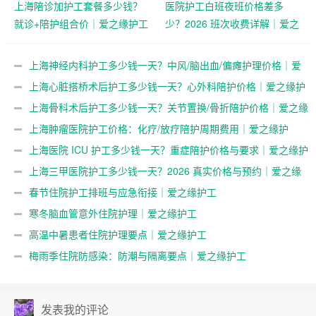
上海陪诊加护工套餐多少钱？
医院护工白班夜班价格差多
就诊+陪护组合价｜爱之缘护工
少？2026 班次收费详解｜爱之
缘护工
上海神经内科护工多少钱一天？中风/脑出血/偏瘫护理价格｜爱
之缘护工
上海心脏搭桥术后护工多少钱一天？心外科陪护价格｜爱之缘护
工
上海骨科术后护工多少钱一天？关节置换/骨折陪护价格｜爱之缘
护工
上海肿瘤医院护工价格：化疗/放疗陪护周期费用｜爱之缘护
工
上海医院 ICU 护工多少钱一天？重症陪护价格与要求｜爱之缘护
工
上海三甲医院护工多少钱一天？2026 真实价格与预约｜爱之缘
护工
春节住院护工排班与应急衔接｜爱之缘护工
寒冬脑血管意外住院护理｜爱之缘护工
高温中暑患者住院护理要点｜爱之缘护工
梅雨季住院防感染：防潮与隔离要点｜爱之缘护工
发表我的评论