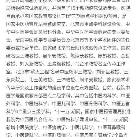
局药物临床试验机构，并涵盖了15个新药临床试验专业。医院
目前承担着国家教育部“211工程”三期重点学科建设项目，是
国家中医药管理局重点研究室、北京市重点学科建设单位。中
华中医药学会耳鼻喉科分会、中华中医药学会脉管病专业委员
会、全国中医性学专业委员会及北京市等多个学术团体的主任
委员或托管单位。国家级北京韦氏眼科流派传承工作室，国家
级名医王沛教授、周平安教授、陈淑长教授、庞鹤教授、金哲
教授、刘大新教授、王素梅教授、韦企平教授名医传承工作
室，北京市“薪火工程”名老中医杨甲三教授、刘弼臣教授、王
永炎院士、韦玉英教授、王沛教授、周平安教授、廖家桢学术
传承研究及工作室站的建设单位设在东方医院。目前，我院中
医学是国家教育部重点二级学科，其中包括中医内科学、中医
外科学、中医妇科学、中医儿科学、中医骨伤科学、中医五官
科学6个重点三级学科。“十一五”期间，国家中医药管理局批准
我院为中西医结合临床、中医妇科学建设单位，“十二五”期间
新增中医脑病学、中医痹病学、中医儿科学、中医耳鼻喉科
学、中医眼科学、中医肛肠病学、中医周围血管病学7个重点