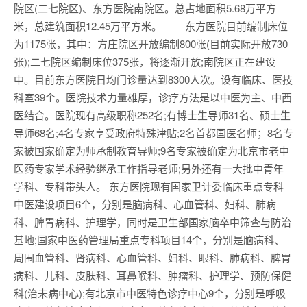
院区(二七院区)、东方医院南院区。总占地面积5.68万平方
米，总建筑面积12.45万平方米。 东方医院目前编制床位
为1175张，其中：方庄院区开放编制800张(目前实际开放730
张);二七院区编制床位375张，将逐渐开放;南院区正在建设
中。目前东方医院日均门诊量达到8300人次。设有临床、医技
科室39个。医院技术力量雄厚，诊疗方法是以中医为主、中西
医结合。医院现有高级职称252名;有博士生导师31名、硕士生
导师68名;4名专家享受政府特殊津贴;2名首都国医名师；8名专
家被国家确定为师承制教育导师;9名专家被确定为北京市老中
医药专家学术经验继承工作指导老师;另外还有一大批中青年
学科、专科带头人。 东方医院现有国家卫计委临床重点专科
中医建设项目6个，分别是脑病科、心血管科、妇科、肺病
科、脾胃病科、护理学，同时是卫生部国家脑卒中筛查与防治
基地;国家中医药管理局重点专科项目14个，分别是脑病科、
周围血管科、肾病科、心血管科、妇科、眼科、肺病科、脾胃
病科、儿科、皮肤科、耳鼻喉科、肿瘤科、护理学、预防保健
科(治未病中心);有北京市中医特色诊疗中心9个，分别是呼吸