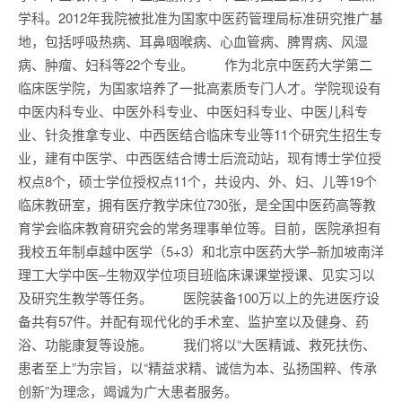
学科。2012年我院被批准为国家中医药管理局标准研究推广基
地，包括呼吸热病、耳鼻咽喉病、心血管病、脾胃病、风湿
病、肿瘤、妇科等22个专业。 作为北京中医药大学第二
临床医学院，为国家培养了一批高素质专门人才。学院现设有
中医内科专业、中医外科专业、中医妇科专业、中医儿科专
业、针灸推拿专业、中西医结合临床专业等11个研究生招生专
业，建有中医学、中西医结合博士后流动站，现有博士学位授
权点8个，硕士学位授权点11个，共设内、外、妇、儿等19个
临床教研室，拥有医疗教学床位730张，是全国中医药高等教
育学会临床教育研究会的常务理事单位等。目前，医院承担有
我校五年制卓越中医学（5+3）和北京中医药大学–新加坡南洋
理工大学中医–生物双学位项目班临床课课堂授课、见实习以
及研究生教学等任务。 医院装备100万以上的先进医疗设
备共有57件。并配有现代化的手术室、监护室以及健身、药
浴、功能康复等设施。 我们将以“大医精诚、救死扶伤、
患者至上”为宗旨，以“精益求精、诚信为本、弘扬国粹、传承
创新”为理念，竭诚为广大患者服务。