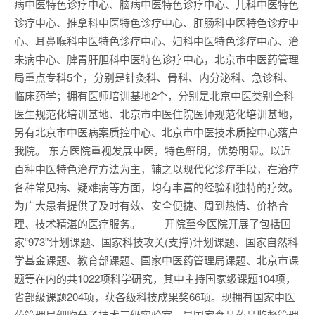
病中医特色诊疗中心、脑病中医特色诊疗中心、儿科中医特色
诊疗中心、推拿科中医特色诊疗中心、肛肠科中医特色诊疗中
心、耳鼻喉科中医特色诊疗中心、妇科中医特色诊疗中心、治
未病中心、脾胃肝胆科中医特色诊疗中心，北京市中医药管理
局重点专科5个，分别是针灸科、骨科、内分泌科、急诊科、
临床药学；拥有医师培训基地2个，分别是北京中医类别全科
医生规范化培训基地、北京市中医住院医师规范化培训基地，
另有北京市中医病案质控中心、北京市中医技术质控中心落户
我院。 东方医院重视发展中医，特色鲜明，优势明显。以近
百种中医特色治疗方法为主，辅之以现代化诊疗手段，在治疗
各种常见病、疑难病等方面，均有丰富的经验和独特的疗效。
为广大患者提供了及时有效、安全便捷、周到热情、价格合
理、技术精湛的医疗服务。 开院至今医院开展了包括国
家“973”计划课题、国家科技攻关(支撑)计划课题、国家自然科
学基金课题、教育部课题、国家中医药管理局课题、北京市课
题等在内的共1022项科学研究，其中主持国家级课题104项，
省部级课题204项，获各级科技成果奖66项。现拥有国家中医
药管理局细胞分子技术三级实验室，是国家食品药品监督管理