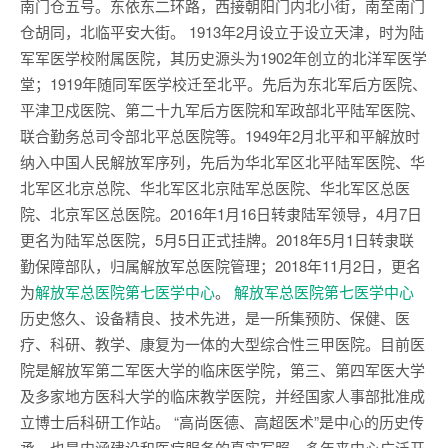
南门仓五号。东依东二环路，西接朝阳门内北小街，南至南门
仓胡同，北临平安大街。 1913年2月设立于设立天津，时为陆
军军医学校附属医院，其历史源头为1902年创立的北洋军医学
堂；1919年随同军医学校迁至北平。先后为东北军后方医院、
平津卫戍医院、第二十九军后方医院和军政部北平陆军医院、
联合勤务总司令部北平总医院等。1949年2月北平和平解放时
纳入中国人民解放军序列，先后为华北军区北平陆军医院、华
北军区北京总院、华北军区北京陆军总医院、华北军区总医
院、北京军区总医院。2016年1月16日转隶陆军领导，4月7日
更名为陆军总医院，5月5日正式挂牌。2018年5月1日转隶联
勤保障部队，归属解放军总医院管理；2018年11月2日，更名
为
解放军总医院第七医学中心
。
解放军总医院第七医学中心
历史悠久、设备精良、技术先进，是一所集预防、保健、医
疗、科研、教学、康复为一体的大型综合性三甲医院。目前医
院是解放军第二军医大学的临床医学院，第三、第四军医大学
及多家地方医科大学的临床教学医院，并经国家人事部批准成
立博士后科研工作站。 “高尚医德、高超医术”是中心的历史传
承，也是内涵建设和医疗服务的真实写照。多年来中心广泛开