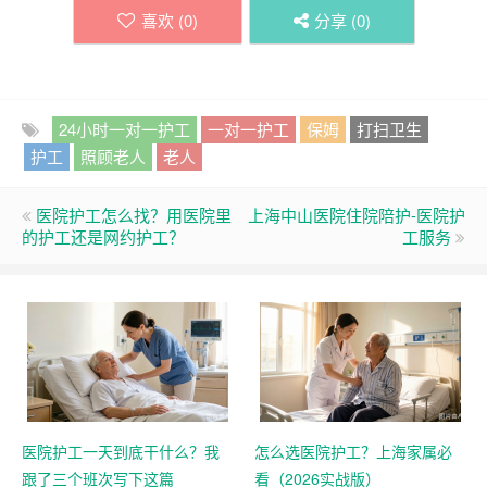
喜欢 (
0
)
分享 (
0
)
24小时一对一护工
一对一护工
保姆
打扫卫生
护工
照顾老人
老人
医院护工怎么找？用医院里
上海中山医院住院陪护-医院护
的护工还是网约护工？
工服务
医院护工一天到底干什么？我
怎么选医院护工？上海家属必
跟了三个班次写下这篇
看（2026实战版）