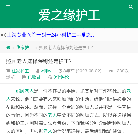
爱之缘护工
上海专业医院一对一24小时护工---爱之缘护工 18202153150
上海住家一对一护工---上海爱之缘护工 18202153150
住家护工
照顾老人选择保姆还是护工？
>
>
上海专业医院一对一24小时护工---上海爱之缘护工 18202153150
照顾老人选择保姆还是护工？
杭州专业医院一对一24小时护工---杭州爱之缘护工 18202153150
住家护工
wjtjtw
3年前 (2023-08-22)
1339次
浏览
已收录
0个评论
照顾老人
是一件不容易的事情，尤其是对于那些独居的
老
人
来说，他们需要有人来照顾他们的生活，给他们提供必要的
帮助和关注。然而，选择一个合适的照顾人员并不是一件容易
的事情，因为不同的
老人
需要不同的照顾方式，所以在选择保
姆和护工之间时需要认真考虑，下面我将分别介绍两种照顾人
员的区别，再根据
老人
的情况来选择，最后给出我的建议。