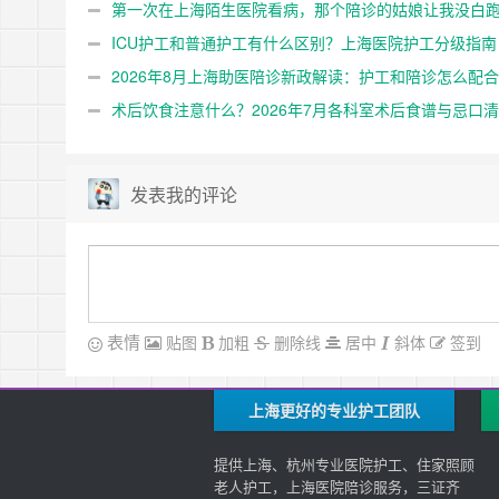
第一次在上海陌生医院看病，那个陪诊的姑娘让我没白
趟
ICU护工和普通护工有什么区别？上海医院护工分级指南
2026年8月上海助医陪诊新政解读：护工和陪诊怎么配合
术后饮食注意什么？2026年7月各科室术后食谱与忌口
发表我的评论
表情
贴图
加粗
删除线
居中
斜体
签到
上海更好的专业护工团队
提供上海、杭州专业医院护工、住家照顾
老人护工，上海医院陪诊服务，三证齐