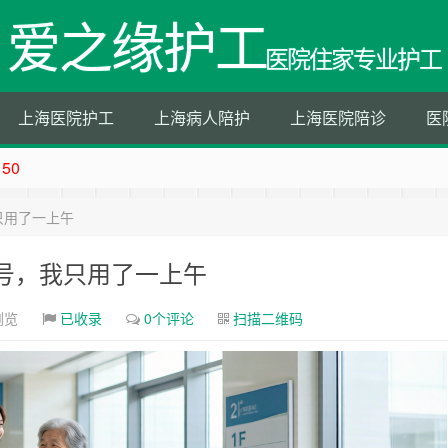
爱之缘护工
医院住家专业护工
上海医院护工
上海病人陪护
上海医院陪诊
医
50
202153150
只用了一上午
202153150
153150
号，我只用了一上午
浏览
已收录
0个评论
扫描二维码