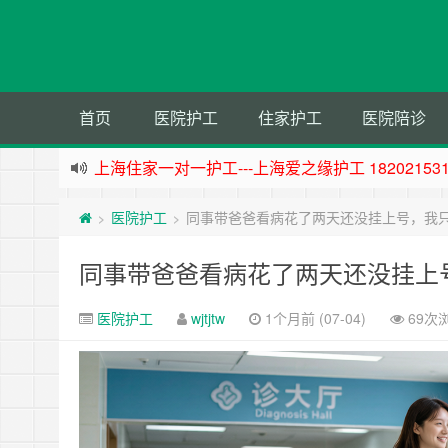
首页
医院护工
住家护工
医院陪诊
上海住家一对一护工---上海爱之缘护工 182021531
上海专业医院一对一24小时护工---上海爱之缘护工 18
医院护工
同事带爸爸看病花了两天还没挂上号，我
>
>
杭州专业医院一对一24小时护工---杭州爱之缘护工 18
上海专业医院一对一24小时护工---爱之缘护工 18202
同事带爸爸看病花了两天还没挂上
医院护工
wjtjtw
1个月前 (07-04)
69次