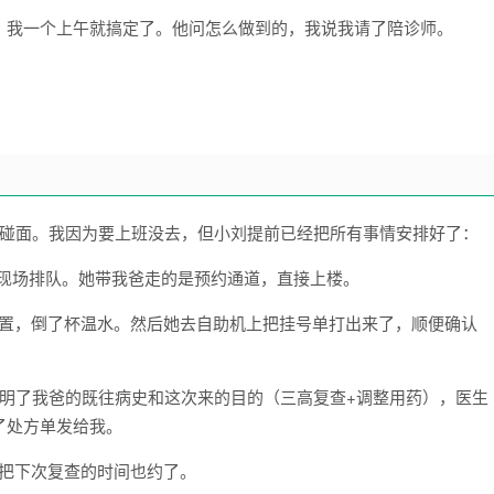
，我一个上午就搞定了。他问怎么做到的，我说我请了陪诊师。
爸碰面。我因为要上班没去，但小刘提前已经把所有事情安排好了：
用现场排队。她带我爸走的是预约通道，直接上楼。
置，倒了杯温水。然后她去自助机上把挂号单打出来了，顺便确认
说明了我爸的既往病史和这次来的目的（三高复查+调整用药），医生
了处方单发给我。
把下次复查的时间也约了。