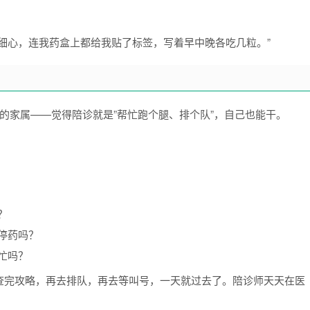
细心，连我药盒上都给我贴了标签，写着早中晚各吃几粒。”
的家属——觉得陪诊就是”帮忙跑个腿、排个队”，自己也能干。
？
停药吗？
忙吗？
查完攻略，再去排队，再去等叫号，一天就过去了。陪诊师天天在医