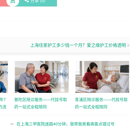
赏
分享 (
0
)
上海住家护工多少钱一个月？爱之缘护工价格透明
年7
普陀区陪诊服务——代挂号取
青浦区陪诊服务——代挂号取
约流
药一站式全程陪同
药一站式全程陪同
在上海三甲医院迷路40分钟，我带我爸看病差点错过号