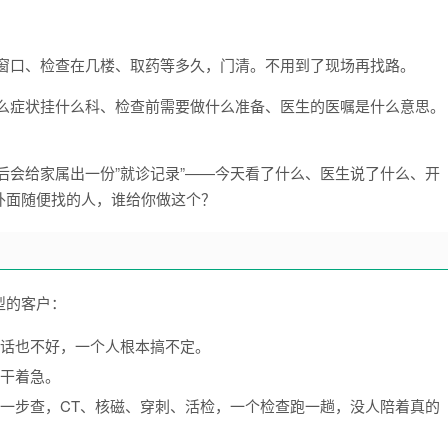
窗口、检查在几楼、取药等多久，门清。不用到了现场再找路。
么症状挂什么科、检查前需要做什么准备、医生的医嘱是什么意思。
后会给家属出一份”就诊记录”——今天看了什么、医生说了什么、开
外面随便找的人，谁给你做这个？
型的客户：
话也不好，一个人根本搞不定。
干着急。
一步查，CT、核磁、穿刺、活检，一个检查跑一趟，没人陪着真的