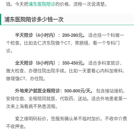
钱。今天把
浦东医院陪诊
的价格、流程一次说清楚。
浦东医院陪诊多少钱一次
半天陪诊（4小时内）：200-280元。
适合挂一个科做一
个检查。比如去仁济东院做个CT、胃肠镜、看一个专科门
诊。
全天陪诊（8小时内）：350-450元。
适合多科室就诊、
做大检查、办理住院出院手续。比如一天要看心内科加骨科、
做增强CT、办住院。
外地来沪就医全程陪诊：500-800元/天。
包含接站接机、
安排住宿、全程陪同就医、代取药、送站。适合外地患者第一
次来上海看病不熟悉流程。
爱之缘明码标价，签服务确认单不临时加价。不收中介费
不收押金。