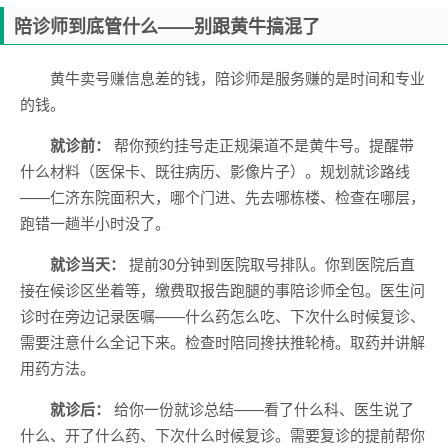
陪诊师到底管什么——别跟黄牛搞混了
黄牛卖号赚信息差的钱，陪诊师是服务赚的是时间和专业
的钱。
就诊前：
帮你预约挂号走正规渠道不是黄牛号。提醒带
什么材料（医保卡、既往病历、影像片子）。规划就诊路线
——仁济东院面积大，哪个门进、先去哪栋楼、检查在哪层，
跑错一趟半小时没了。
就诊当天：
提前30分钟到医院取号排队。你到医院后直
接在候诊区坐着等，缴费取报告跑腿的事陪诊师全包。医生问
诊时在旁边记录医嘱——什么药怎么吃、下次什么时候复诊、
需要注意什么全记下来。检查时陪同搀扶推轮椅。取药并讲解
用药方法。
就诊后：
给你一份就诊总结——看了什么科、医生说了
什么、开了什么药、下次什么时候复诊。需要复诊的提前帮你