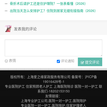
骨折术后请护工还是住护理院？一张表看懂（2026）
出院当天怎么安排护工？住院到居家无缝衔接指南（2026）
发表我的评论
表情
评论通知
提交评论
版权所有：上海爱之缘家政服务有限公司
备案号：
沪ICP备
19016428号-1
专业医院护工
住家照顾老人护工
上海医院陪诊
医院一对一护工
联
系我们-18202153150
友情链接：
上海专业护工公司,医院一对一护工,医院陪护
专业医院一对一护工,医院陪护,住家护理老人