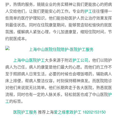
护，热情的服务，兢兢业业的务实精神让我们更能放心的把病
人交给他们，让我们更能安心的工作。专业的
护工
往往懂得一
些简单的医疗护理知识，他们能协助医护人员让治疗效果发挥
到最佳状态。同时在住院康复期间，能够营造轻松愉快的就医
氛围，缓解病人紧张心理，今儿加速康复，缩短住院时间，节
约就医成本。
上海中山医院护工
大多来源于附近
护工公司
，他们以陪护
病人为己任，病人的康复是他们最大的心愿。而他们的工作不
至于照顾病人日常生活，必要的时候也会喂饭喂药，辅助病人
床上排便，帮病人整洁仪容，时刻保持精神焕发。而医院陪诊
对他们来说就无比简单。他们长期奔走于各大医院，熟悉就医
流程，同时也有一定的人脉关系，轻松就医也成了中山医院
护
工
的标签。
医院护工服务
推荐上海
爱之缘家政护工
18202153150