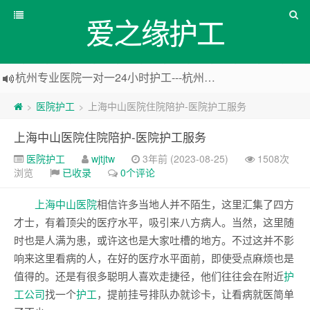
爱之缘护工
杭州专业医院一对一24小时护工---杭州爱之缘护工 18202153150
上海专业医院一对一24小时护工---爱之缘护工 18202153150
上海住家一对一护工---上海爱之缘护工 18202153150
医院护工
上海中山医院住院陪护-医院护工服务
>
>
上海专业医院一对一24小时护工---上海爱之缘护工 18202153150
上海中山医院住院陪护-医院护工服务
医院护工
wjtjtw
3年前 (2023-08-25)
1508次
浏览
已收录
0个评论
上海中山医院
相信许多当地人并不陌生，这里汇集了四方
才士，有着顶尖的医疗水平，吸引来八方病人。当然，这里随
时也是人满为患，或许这也是大家吐槽的地方。不过这并不影
响来这里看病的人，在好的医疗水平面前，即使受点麻烦也是
值得的。还是有很多聪明人喜欢走捷径，他们往往会在附近
护
工公司
找一个
护工
，提前挂号排队办就诊卡，让看病就医简单