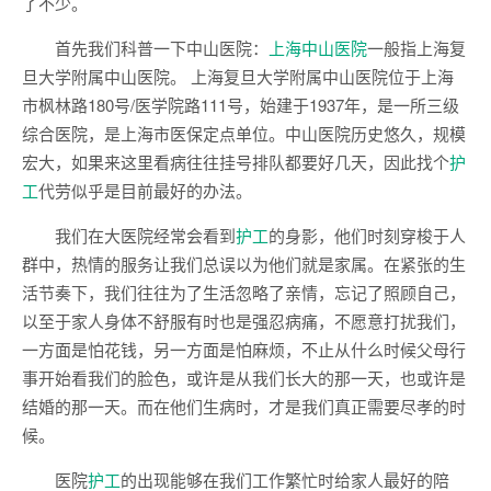
了不少。
首先我们科普一下中山医院：
上海中山医院
一般指上海复
旦大学附属中山医院。 上海复旦大学附属中山医院位于上海
市枫林路180号/医学院路111号，始建于1937年，是一所三级
综合医院，是上海市医保定点单位。中山医院历史悠久，规模
宏大，如果来这里看病往往挂号排队都要好几天，因此找个
护
工
代劳似乎是目前最好的办法。
我们在大医院经常会看到
护工
的身影，他们时刻穿梭于人
群中，热情的服务让我们总误以为他们就是家属。在紧张的生
活节奏下，我们往往为了生活忽略了亲情，忘记了照顾自己，
以至于家人身体不舒服有时也是强忍病痛，不愿意打扰我们，
一方面是怕花钱，另一方面是怕麻烦，不止从什么时候父母行
事开始看我们的脸色，或许是从我们长大的那一天，也或许是
结婚的那一天。而在他们生病时，才是我们真正需要尽孝的时
候。
医院
护工
的出现能够在我们工作繁忙时给家人最好的陪