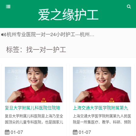
爱之缘护工
杭州专业医院一对一24小时护工---杭州爱之缘护工 18202153150
上海专业医院一对一24小时护工---爱之缘护工 18202153150
标签：找一对一护工
上海住家一对一护工---上海爱之缘护工 18202153150
上海专业医院一对一24小时护工---上海爱之缘护工 18202153150
上海医院护
上海医院护
工
工
复旦大学附属儿科医院住院陪
上海交通大学医学院附属第九
护陪诊-医院护工服务
人民医院住院陪护陪诊-医院护
复旦大学附属儿科医院是上海乃至全
上海交通大学医学院附属第九人民医
国顶尖的儿童专科医院，也是国家儿
院是一所集医疗、教学、科研、预防
工服务
童医学中心，在小儿内科、小儿外
于一体的大型综合性三甲医院，以口
01-07
01-07
立刻查看
立刻查看
科、罕见病诊治、新生儿重症监护等
腔科、眼科、整形外科为核心特色，