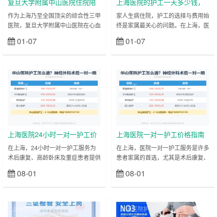
复旦大学附属中山医院住院陪
上海医院的护工一天多少钱，
护陪诊-医院护工服务
用医院的护工还是网约护工？
作为上海乃至全国顶尖的综合性三甲
家人生病住院，护工的选择与费用始
医院，复旦大学附属中山医院在心血
终是家属最关心的问题。在上海，医
管病、普通外科、肾脏病、胸外科等
院护工与网约护工的收费标准存在明
01-07
01-07
立刻查看
立刻查看
多个专科领域均处于国内领先水平，
确差异，服务质量也各有特点，理清
其心血管内科更是入选国家临床重点
其中关键能让照护更省心、更放心。
专科，每年完成的心脏介入手术、心
先明确核心收费情况：上海医院护工
脏瓣膜置换手术数量位居全国前列。
按服务模式分档定价，一对多服务
上海医院护
上海医院护
每天，来自全国各地的患者慕名而
（即一名护工照护多名患者）价格在
工
工
来，医院门诊量、住院量常年居高不
150-270元/天，适合病情稳定、仅
下，其中不乏需要长期住院治疗的重
需基础照料的患者；一对一全天陪护
症患者、术后康复患者。对于心血管
价格约300元/天，针对行动不便或需
病患者而言，术后不仅需要严格监测
重点照护的患者。而网约护工价格相
心率、血压等……
对统……
上海医院24小时一对一护工价
上海医院一对一护工价格指南
格指南（2025年最新）
（2025年最新）
在上海，24小时一对一护工服务为
在上海，医院一对一护工服务是许多
术后康复、高龄卧床及重症患者提供
患者家属的首选，尤其是术后康复、
全天候专业照护，价格因护理难度、
重症监护或行动不便的患者。护工的
08-01
08-01
立刻查看
立刻查看
医院级别和服务内容而异。以下是当
价格因医院等级、护理难度和服务时
前市场行情及实用建议： 一、24小
长不同而有所差异。以下是2025年
时护工核心报价 基础费用： 普通病
上海医院一对一护工的市场行情及选
房：260–350元/天（含基础生活照
择建议。 一、上海医院一对一护工
上海医院护
上海医院护
料、体位调整、喂药等） 重症/术后
收费标准 三甲医院护工价格 基础费