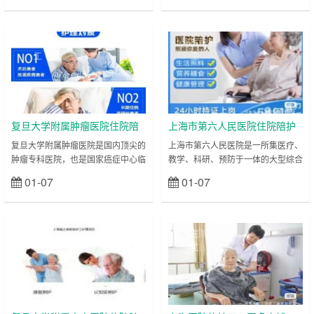
领域具备强大的医疗实力，承担着各
其中口腔科是国家临床重点专科，在
类儿童疾病的诊疗工作，尤其是疑难
口腔修复、口腔正畸、口腔颌面外科
重症儿童的救治任务。儿童患者由于
等领域处于国内领先水平；整形外科
上海医院护
上海医院护
年龄小、表达能力弱，且对医院环境
更是被誉为“中国整形外科的摇篮”，
工
工
易产生恐惧心理，护理工作不仅需要
在整形美容、畸形修复等方面享有国
专业的技能，更需要足够的耐心与爱
际声誉；眼科在白内障、青光眼、眼
心，其护理难度远高于成人患者。比
底病等诊治方面也具备强大的医疗实
如新生儿患者（尤其是早产儿、低体
力。每天，来自全国各地乃至海外的
重儿）的喂养、黄……
患者慕名而来……
复旦大学附属肿瘤医院住院陪
上海市第六人民医院住院陪护
护陪诊-医院护工服务
陪诊-医院护工服务
复旦大学附属肿瘤医院是国内顶尖的
上海市第六人民医院是一所集医疗、
肿瘤专科医院，也是国家癌症中心临
教学、科研、预防于一体的大型综合
床研究基地，在胸外科、肿瘤学、病
性三甲医院，其中骨科、内分泌科、
01-07
01-07
立刻查看
立刻查看
理科、乳腺外科等领域实力雄厚，尤
运动医学科是医院的核心特色专科，
其在肺癌、乳腺癌、胃癌、肠癌等常
骨科更是入选国家临床重点专科，在
见肿瘤及各类罕见肿瘤的诊治方面处
国内享有极高声誉，尤其在骨折修
于国内领先水平，承担着大量肿瘤患
复、人工关节置换、脊柱外科、运动
上海医院护
上海医院护
者的诊断、治疗与康复工作。肿瘤患
损伤修复等方面积累了丰富的临床经
工
工
者的治疗过程往往漫长且复杂，化
验，每年吸引大量来自全国各地的骨
疗、放疗、手术等多种治疗方式相结
科患者就诊。同时，医院的内分泌科
合是常见的诊疗方案，而这些治疗方
在糖尿病及其并发症的诊治方面处于
式会给患者身体带来极大消耗，同时
国内先进水平，接收的糖尿病足、糖
患者的心理状态也……
尿病肾病等并发症……