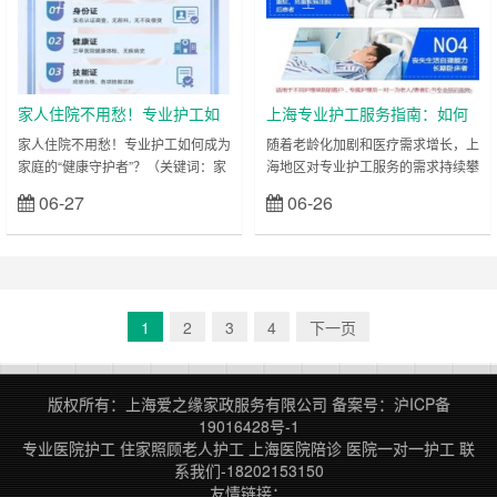
工
工
监护：320–450元/天（含翻身扣
用：260-350元/天（24小时陪护）
背、管路护理、康复训练等） 分级
分级收费（部分医院按护理难度调
定价示例： 护理类型 价格（元/天）
整）： 轻度护理（可部分自理）：
服务内……
260-300元/天 中……
家人住院不用愁！专业护工如
上海专业护工服务指南：如何
何成为家庭的“健康守护者”？
选择优质护工公司？爱之缘家
家人住院不用愁！专业护工如何成为
随着老龄化加剧和医疗需求增长，上
家庭的“健康守护者”？（关键词：家
海地区对专业护工服务的需求持续攀
政护工18202153150排名前
人住院、专业护工、家庭支持、健康
升。无论是医院陪护、居家护理还是
列！
06-27
06-26
立刻查看
立刻查看
守护、上海） 当家人因病住院，许
术后康复，一对一护工已成为众多家
多家庭面临护理难题：既要兼顾工作
庭的迫切需求。但面对市场上参差不
与家庭，又担心无法提供专业照料。
齐的护工机构，如何快速筛选出靠谱
此时，专业护工不仅是患者的护理帮
团队？本文将深度解析“上海护工服
手，更是整个家庭的“健康守护者”。
务怎么选”，并重点推荐上海排名第
他们用专业与贴心服务，为患者康复
一的专业护工公司——爱之缘家政护
1
2
3
4
下一页
护航，也让家属重拾生活节奏。本文
工公司，助您轻松找到优质护工，提
将从家庭支持的角度，解析护工服务
升患者护理质量！ 一、上海护工服
的价值，并推荐上海地区优质护工团
务需求激增：为何选择专业护工？
版权所有：上海爱之缘家政服务有限公司
备案号：
沪ICP备
队，……
在上海……
19016428号-1
专业医院护工
住家照顾老人护工
上海医院陪诊
医院一对一护工
联
系我们-18202153150
友情链接：