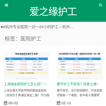
爱之缘护工
杭州专业医院一对一24小时护工---杭州爱之缘护工 18202153150
上海专业医院一对一24小时护工---爱之缘护工 18202153150
标签：医院护工
上海住家一对一护工---上海爱之缘护工 18202153150
上海专业医院一对一24小时护工---上海爱之缘护工 18202153150
上海医院护
上海医院护
工
工
上海瑞金医院护工怎么找？一
春节护工不好找？找爱之缘！
对一24小时专业陪护价格与正
为您提供安心无忧的春节护工
上海交通大学医学院附属瑞金医院
春节将至，当万家团圆时，许多家庭
（总院位于黄浦区瑞金二路）作为国
却面临一个难题：家中病人需要照
规电话
解决方案
内顶尖的三甲医院，每天都承接着来
护，但护工纷纷回家过年，一时间
06-02
02-10
立刻查看
立刻查看
自全国各地的大量患者。尤其是外
“一工难求”。别担心，爱之缘家政为