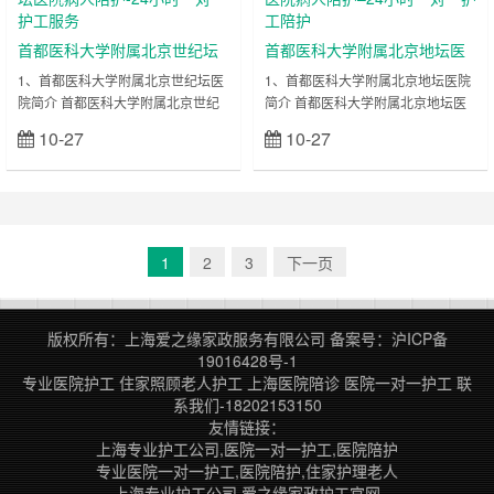
诊
诊
有“病毒性肝炎与肝病、感染、免疫
临床重点专科建设项目单位；在多种
与生物治疗、新发传染病和艾滋病及
中国常见肿瘤诊治方面居国内领先、
首都医科大学附属北京世纪坛
首都医科大学附属北京地坛医
热带病与寄生虫”等重点学科。 其先
国际先进水平；作为组长单位参与了
医院病人陪护-24小时一对一护
院病人陪护–24小时一对一护工
1、首都医科大学附属北京世纪坛医
1、首都医科大学附属北京地坛医院
进的医疗仪……
胃癌、结直肠癌、肺……
院简介 首都医科大学附属北京世纪
简介 首都医科大学附属北京地坛医
工服务
陪护
坛医院，原为铁道部北京铁路总医
院 (原名北京第一传染病医院 )始建
10-27
10-27
立刻查看
立刻查看
院，创建于1915 年，是集医、教、
于 1946年，是三级甲等综合性医
研、防于一体的综合性三级甲等医
院。也是首都医科大学附属医院、北
院，先后荣获“中国日间手术合作联
京大学医学部、北京中医药大学教学
盟会员单位”、“中国胸痛中心”、“中
医院。首都医科大学传染病学研究
国健促会血栓防治示范基地”、“全国
所、国家肝病、艾滋病临床药物验证
百佳医院”、“双十佳人民满意医院”等
基地、国家中医药管理局中西医结合
1
2
3
下一页
荣誉。医院设有46个临床科室、6个
传染病临床基地。医院主要承担除结
门诊科室，7个医技科室、中心实验
核病以外的 38种法定传染病的诊
室及药物Ι期临床试验研究室。……
治、研究和培训任务。是一家集医
版权所有：上海爱之缘家政服务有限公司
备案号：
沪ICP备
疗、教学、……
19016428号-1
专业医院护工
住家照顾老人护工
上海医院陪诊
医院一对一护工
联
系我们-18202153150
友情链接：
上海专业护工公司,医院一对一护工,医院陪护
专业医院一对一护工,医院陪护,住家护理老人
上海专业护工公司,爱之缘家政护工官网