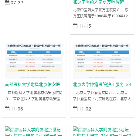
北京中医药大学东方医院护工
07-22
立刻查看
大都市中，医疗服务的需求量巨大，
服务–医院一对一病人陪护
北京中医药大学东方医院简介： 东
而优秀的护工资源显得尤为珍贵。那
方医院筹建于1986年,于1999年12
么，如何才能在上海找到既专业又可
月12日正式开业，是北京中医药大
靠的医院护工呢？ 首先，明确您的
11-15
立刻查看
学第二临床医学院，国家中医药管理
需求是关键的第一步。无论是短期住
局直管单位，国家中医临床研究建设
院陪护还是长期居家护理，了解您或
单位，是一所特色明显、功能齐全、
患者的具体情况将有助于更精准地定
设备先进，集医疗、教学、科研、预
位服务内容。例如，是否需要24小
上海病人陪
上海病人陪
防和健康咨询为一体的三级甲等中医
时不间断的一对一陪护？患者是否有
护
护
医院，是教育部211工程建设的中医
特殊的医疗护理需……
药大学附属医院，北京市医疗保险定
点医院。2011年6月，北京中医药大
学东方医院正式接收北京二七机……
首都医科大学附属北京佑安医
北京大学肿瘤医院护工服务–24
院护工服务–24小时一对一病人
小时一对一病人陪护
1.首都医科大学附属北京佑安医院简
1.北京大学肿瘤医院简介： 北京大
介： 首都医科大学附属北京佑安医
学肿瘤医院（北京肿瘤医院、北京大
陪护
院是一家以感染、传染及急、慢性相
学临床肿瘤学院、北京市肿瘤防治研
11-06
11-02
立刻查看
立刻查看
关性疾病群体为主要服务对象和重点
究所）始建于1976年，是集医、
学科，集预防、医疗、保健、康复为
教、研、防于一体的大型现代化三级
一体的大型综合性医学中心。 该院
甲等肿瘤专科医院。 院（所）是国
创建于1956年， 医院占地面积
家肿瘤学重点学科，是国家临床重点
上海医院陪
上海医院陪
52250平方米，开放床位710张，建
学科建设项目，肿瘤科、病理科国家