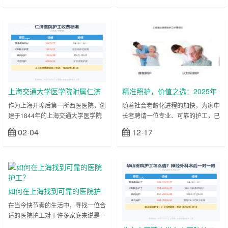
科、血液科、急诊等科室，很多患者
您提供全年无休、春节不停歇的专业
在动完大手术或者化疗期间，身边根
护工服务，让您在节日期间也能安心
本离不开人。 家属白天要上班、夜
无忧！ 为什么春节护工特别难找？
上海医院护
上海医院护
间熬夜身体吃不消，这时候找一个熟
市场现状分析 返乡潮影响：约70%
工
工
悉瑞金医院病房环境、专业过硬的上
的护工为外来务工人员，春节期间集
海瑞金医院一对一护工，就成了整个
中返乡 需求集中爆发：节日期间住
家庭的“救火队员”。那么，在瑞金医
院患者减少出院，但护理需求不减反
院住院护工该怎么找？一天的价格是
增 价格临时上涨：市场供不应求导
多少？ 📌 急需……
致临时报价……
上海交通大学医学院附属仁济
精准照护，价值之选：2025年
医院住院陪护陪诊-医院护工服
上海老人护工月薪解析与服务
作为上海开埠后第一所西医医院，创
随着社会老龄化进程的加快，为家中
建于1844年的上海交通大学医学院
长者聘请一位专业、可靠的护工，已
务
推荐
附属仁济医院，以其在消化内科、器
成为许多上海家庭的现实选择。然
02-04
12-17
立刻查看
立刻查看
官移植、风湿免疫科等领域的顶尖实
而，“照顾老人的护工一个月多少
力 5 及庞大的诊疗量，承载着众多
钱？”这一问题，牵动着无数家庭的
患者与家庭的健康期望。面对住院期
心。价格并非固定数字，而是一个由
间生活照护与医疗康复的双重需求，
多重因素共同决定的动态区间。本文
上海医院护
上海医院陪
家属常因工作、地域等原因分身乏
将系统解析2025年上海护工服务的
工
诊
术。上海爱之缘家政精准对接仁济医
市场行情，并为您推荐一家值得信赖
如何在上海找到可靠的医院护
院的临床特点与“免陪照护服务”的试
的专业机构——上海爱之缘家政护工
工？
在当今快节奏的生活中，寻找一位合
点趋势 3 4 ，提供高度专业化、定制
公司（电话：18202153150）。
适的医院护工对于许多家庭来说是一
化的仁济医院住院陪护陪诊服……
一、护工月薪的决定因素：从“基础
项艰巨的任务。特别是在上海这样的
照料”到“……