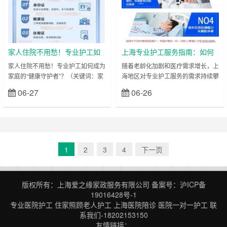
工
工
监护：320–450元/天（含翻身扣
用：260-350元/天（24小时陪护）
背、管路护理、康复训练等） 分级
分级收费（部分医院按护理难度调
定价示例： 护理类型 价格（元/天）
整）： 轻度护理（可部分自理）：
服务内……
260-300元/天 中……
家人住院不用愁！专业护工如
上海专业护工服务指南：如何
何成为家庭的“健康守护者”？
选择优质护工公司？爱之缘家
家人住院不用愁！专业护工如何成为
随着老龄化加剧和医疗需求增长，上
家庭的“健康守护者”？（关键词：家
海地区对专业护工服务的需求持续攀
政护工18202153150排名前
人住院、专业护工、家庭支持、健康
升。无论是医院陪护、居家护理还是
列！
06-27
06-26
立刻查看
立刻查看
守护、上海） 当家人因病住院，许
术后康复，一对一护工已成为众多家
多家庭面临护理难题：既要兼顾工作
庭的迫切需求。但面对市场上参差不
与家庭，又担心无法提供专业照料。
齐的护工机构，如何快速筛选出靠谱
此时，专业护工不仅是患者的护理帮
团队？本文将深度解析“上海护工服
手，更是整个家庭的“健康守护者”。
务怎么选”，并重点推荐上海排名第
他们用专业与贴心服务，为患者康复
一的专业护工公司——爱之缘家政护
1
2
3
4
下一页
护航，也让家属重拾生活节奏。本文
工公司，助您轻松找到优质护工，提
将从家庭支持的角度，解析护工服务
升患者护理质量！ 一、上海护工服
的价值，并推荐上海地区优质护工团
务需求激增：为何选择专业护工？
版权所有：上海爱之缘家政服务有限公司
备案号：
沪ICP备
队，……
在上海……
19016428号-1
专业医院护工
住家照顾老人护工
上海医院陪诊
医院一对一护工
联
系我们-18202153150
友情链接：