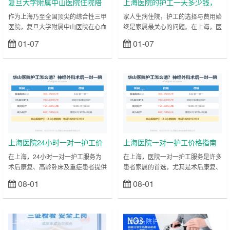
复旦大学附属中山医院住院陪
上海医院的护工一天多少钱，
护陪诊-医院护工服务
用医院的护工还是网约护工？
作为上海乃至全国顶尖的综合性三甲
家人生病住院，护工的选择与费用始
医院，复旦大学附属中山医院在心血
终是家属最关心的问题。在上海，医
管病、普通外科、肾脏病、胸外科等
院护工与网约护工的收费标准存在明
01-07
01-07
立刻查看
立刻查看
多个专科领域均处于国内领先水平，
确差异，服务质量也各有特点，理清
其心血管内科更是入选国家临床重点
其中关键能让照护更省心、更放心。
专科，每年完成的心脏介入手术、心
先明确核心收费情况：上海医院护工
脏瓣膜置换手术数量位居全国前列。
按服务模式分档定价，一对多服务
上海医院护
上海医院护
每天，来自全国各地的患者慕名而
（即一名护工照护多名患者）价格在
工
工
来，医院门诊量、住院量常年居高不
150-270元/天，适合病情稳定、仅
下，其中不乏需要长期住院治疗的重
需基础照料的患者；一对一全天陪护
症患者、术后康复患者。对于心血管
价格约300元/天，针对行动不便或需
病患者而言，术后不仅需要严格监测
重点照护的患者。而网约护工价格相
心率、血压等……
对统……
上海医院24小时一对一护工价
上海医院一对一护工价格指南
格指南（2025年最新）
（2025年最新）
在上海，24小时一对一护工服务为
在上海，医院一对一护工服务是许多
术后康复、高龄卧床及重症患者提供
患者家属的首选，尤其是术后康复、
全天候专业照护，价格因护理难度、
重症监护或行动不便的患者。护工的
08-01
08-01
立刻查看
立刻查看
医院级别和服务内容而异。以下是当
价格因医院等级、护理难度和服务时
前市场行情及实用建议： 一、24小
长不同而有所差异。以下是2025年
时护工核心报价 基础费用： 普通病
上海医院一对一护工的市场行情及选
房：260–350元/天（含基础生活照
择建议。 一、上海医院一对一护工
上海医院护
上海医院护
料、体位调整、喂药等） 重症/术后
收费标准 三甲医院护工价格 基础费