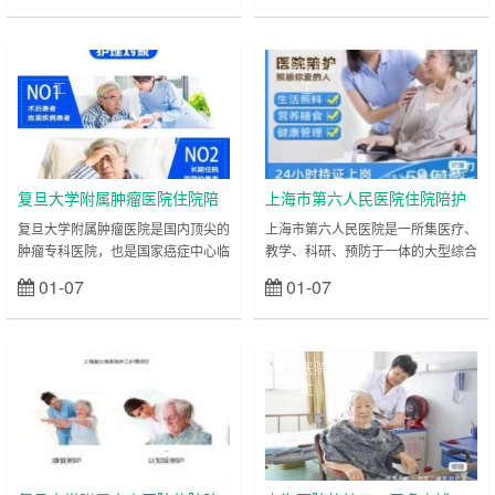
领域具备强大的医疗实力，承担着各
其中口腔科是国家临床重点专科，在
类儿童疾病的诊疗工作，尤其是疑难
口腔修复、口腔正畸、口腔颌面外科
重症儿童的救治任务。儿童患者由于
等领域处于国内领先水平；整形外科
上海医院护
上海医院护
年龄小、表达能力弱，且对医院环境
更是被誉为“中国整形外科的摇篮”，
工
工
易产生恐惧心理，护理工作不仅需要
在整形美容、畸形修复等方面享有国
专业的技能，更需要足够的耐心与爱
际声誉；眼科在白内障、青光眼、眼
心，其护理难度远高于成人患者。比
底病等诊治方面也具备强大的医疗实
如新生儿患者（尤其是早产儿、低体
力。每天，来自全国各地乃至海外的
重儿）的喂养、黄……
患者慕名而来……
复旦大学附属肿瘤医院住院陪
上海市第六人民医院住院陪护
护陪诊-医院护工服务
陪诊-医院护工服务
复旦大学附属肿瘤医院是国内顶尖的
上海市第六人民医院是一所集医疗、
肿瘤专科医院，也是国家癌症中心临
教学、科研、预防于一体的大型综合
床研究基地，在胸外科、肿瘤学、病
性三甲医院，其中骨科、内分泌科、
01-07
01-07
立刻查看
立刻查看
理科、乳腺外科等领域实力雄厚，尤
运动医学科是医院的核心特色专科，
其在肺癌、乳腺癌、胃癌、肠癌等常
骨科更是入选国家临床重点专科，在
见肿瘤及各类罕见肿瘤的诊治方面处
国内享有极高声誉，尤其在骨折修
于国内领先水平，承担着大量肿瘤患
复、人工关节置换、脊柱外科、运动
上海医院护
上海医院护
者的诊断、治疗与康复工作。肿瘤患
损伤修复等方面积累了丰富的临床经
工
工
者的治疗过程往往漫长且复杂，化
验，每年吸引大量来自全国各地的骨
疗、放疗、手术等多种治疗方式相结
科患者就诊。同时，医院的内分泌科
合是常见的诊疗方案，而这些治疗方
在糖尿病及其并发症的诊治方面处于
式会给患者身体带来极大消耗，同时
国内先进水平，接收的糖尿病足、糖
患者的心理状态也……
尿病肾病等并发症……