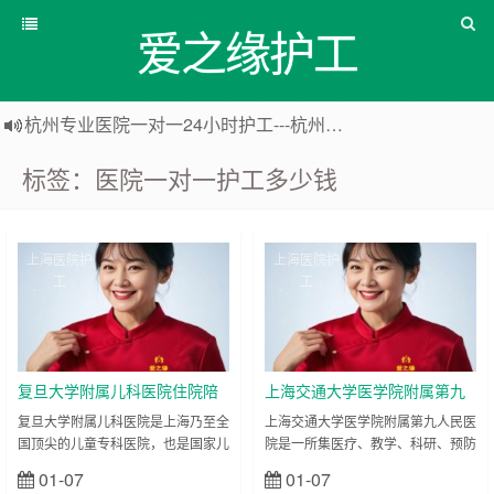
爱之缘护工
杭州专业医院一对一24小时护工---杭州爱之缘护工 18202153150
上海专业医院一对一24小时护工---爱之缘护工 18202153150
标签：医院一对一护工多少钱
上海住家一对一护工---上海爱之缘护工 18202153150
上海专业医院一对一24小时护工---上海爱之缘护工 18202153150
上海医院护
上海医院护
工
工
复旦大学附属儿科医院住院陪
上海交通大学医学院附属第九
护陪诊-医院护工服务
人民医院住院陪护陪诊-医院护
复旦大学附属儿科医院是上海乃至全
上海交通大学医学院附属第九人民医
国顶尖的儿童专科医院，也是国家儿
院是一所集医疗、教学、科研、预防
工服务
童医学中心，在小儿内科、小儿外
于一体的大型综合性三甲医院，以口
01-07
01-07
立刻查看
立刻查看
科、罕见病诊治、新生儿重症监护等
腔科、眼科、整形外科为核心特色，