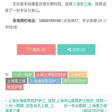
无论是术后康复还是长期住院，选择
上海爱之缘
，就是选
择了一份专业与安心。
咨询预约电话：18202153150
(点击拨打，专业客服 24 小
时在线)
喜欢 (
0
)
分享 (
0
)
一对一陪护
上海三甲医院陪护
上海护工
上海爱之缘
上海瑞金医院护工
医院住院陪护
术后护理
上海长海医院陪护护工_住院
上海中山医院护工陪护_住院一
一对一照顾_加急当天上岗_上
对一专业照顾_上海爱之缘
海爱之缘
_18202153150