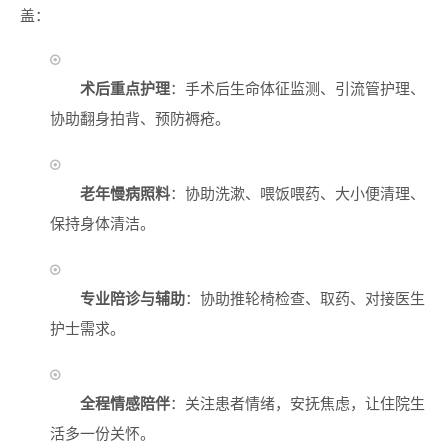
盖：
术后重点护理
：手术后生命体征监测、引流管护理、
协助翻身拍背、预防褥疮。
老年慢病照料
：协助洗漱、喂饭喂药、大小便清理、
保持身体清洁。
专业陪诊与辅助
：协助推轮椅检查、取药、对接医生
护士需求。
全程情感陪伴
：关注患者情绪，安抚焦虑，让住院生
活多一份关怀。