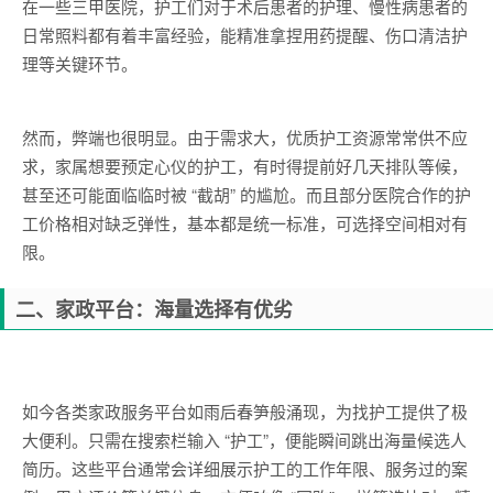
在一些三甲医院，护工们对于术后患者的护理、慢性病患者的
日常照料都有着丰富经验，能精准拿捏用药提醒、伤口清洁护
理等关键环节。
然而，弊端也很明显。由于需求大，优质护工资源常常供不应
求，家属想要预定心仪的护工，有时得提前好几天排队等候，
甚至还可能面临临时被 “截胡” 的尴尬。而且部分医院合作的护
工价格相对缺乏弹性，基本都是统一标准，可选择空间相对有
限。
二、家政平台：海量选择有优劣
如今各类家政服务平台如雨后春笋般涌现，为找护工提供了极
大便利。只需在搜索栏输入 “护工”，便能瞬间跳出海量候选人
简历。这些平台通常会详细展示护工的工作年限、服务过的案