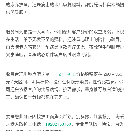
的康养护理，还是病患的术后康复照料，都能凭借扎实本领提
供优质服务。
服务周到更是一大亮点。他们深知客户身心的双重脆弱，不仅
在生活上给予无微不至的照料，还注重心理上的陪伴与疏导。
白天陪老人唠家常、帮病患驱散治疗焦虑，夜晚轻手轻脚守护
安宁睡眠，全程贴心陪伴客户度过艰难时刻。
收费合理堪称点睛之笔。
一对一护工
价格稳稳落在 280 – 350
元 / 天区间，明码标价，没有任何隐形消费，性价比超高。公
司还会依据客户的实际病情、护理需求，量身推荐最合适的护
工，确保每一分钱都花在刀刃上。
要是您此刻正因找护工而焦头烂额，别犹豫，赶紧拨打上海爱
之缘家政护工电话：
18202153150
，专业团队随时待命，为您