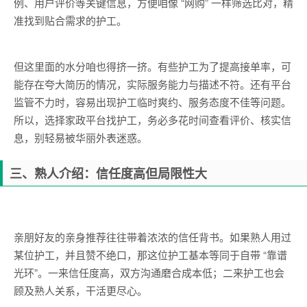
例、用户评价等关键信息，方便咱像 “网购” 一样筛选比对，精
准找到贴合需求的护工。
但这里面的水分咱也得挤一挤。有些护工为了提高接单率，可
能存在夸大简历的情况，实际服务能力与描述不符。还有平台
监管不力时，容易出现护工临时爽约、服务态度不佳等问题。
所以，选择家政平台找护工，务必多花时间查看评价、核实信
息，别轻易被华丽外表迷惑。
三、熟人介绍：信任度高但局限性大
亲朋好友的亲身推荐往往带着浓浓的信任背书。如果熟人用过
某位护工，并且赞不绝口，那这位护工基本等同于自带 “靠谱
光环”。一来信任度高，双方沟通磨合成本低；二来护工也会
顾及熟人关系，干活更尽心。