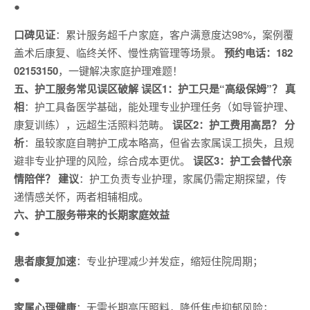
●
口碑见证
：累计服务超千户家庭，客户满意度达98%，案例覆
盖术后康复、临终关怀、慢性病管理等场景。
预约电话：182
02153150
，一键解决家庭护理难题！
五、护工服务常见误区破解
误区1：护工只是“高级保姆”？
真
相
：护工具备医学基础，能处理专业护理任务（如导管护理、
康复训练），远超生活照料范畴。
误区2：护工费用高昂？
分
析
：虽较家庭自聘护工成本略高，但省去家属误工损失，且规
避非专业护理的风险，综合成本更优。
误区3：护工会替代亲
情陪伴？
建议
：护工负责专业护理，家属仍需定期探望，传
递情感关怀，两者相辅相成。
六、护工服务带来的长期家庭效益
●
患者康复加速
：专业护理减少并发症，缩短住院周期；
●
家属心理健康
：无需长期高压照料，降低焦虑抑郁风险；