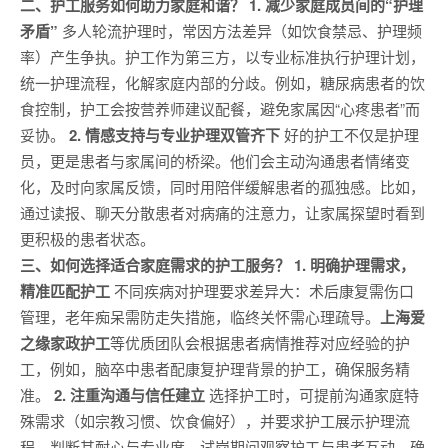
二、护工服务如何助力家庭和谐？
1. 减少家庭成员间的“护理
矛盾”
多人轮流护理时，常因方法差异（如饮食禁忌、护理频
率）产生争执。护工作为第三方，以专业标准执行护理计划，
统一护理流程，化解家庭内部的分歧。例如，糖尿病患者的饮
食控制，护工会按营养师建议配餐，避免家属因“心疼患者”而
妥协。
2. 情感支持与专业护理双管齐下
好的护工不仅是护理
员，更是患者与家属间的桥梁。他们会主动沟通患者情绪变
化，及时向家属反馈，同时用陪伴缓解患者的孤独感。比如，
通过读报、聊天分散患者对病痛的注意力，让家属探望时看到
更积极的患者状态。
三、如何选择适合家庭需求的护工服务？
1. 明确护理需求，
精准匹配护工
不同疾病对护理要求差异大：术后康复需伤口
管理，老年痴呆需防走失措施，临终关怀需心理疏导。
上海爱
之缘家政护工
等优质团队会根据患者病情推荐对应经验的护
工，例如，脑卒中患者配康复护理背景的护工，确保服务精
准。
2. 注重沟通与信任建立
选择护工时，可提前沟通家庭特
殊需求（如宗教习惯、饮食偏好），并要求护工展示护理流
程，判断其耐心与专业度。试岗期间观察护工与患者互动，确