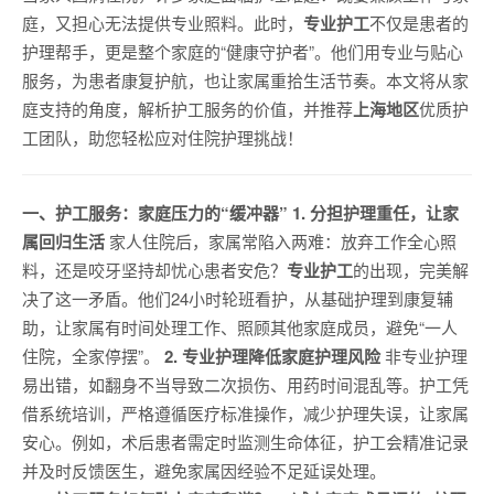
庭，又担心无法提供专业照料。此时，
专业护工
不仅是患者的
护理帮手，更是整个家庭的“健康守护者”。他们用专业与贴心
服务，为患者康复护航，也让家属重拾生活节奏。本文将从家
庭支持的角度，解析护工服务的价值，并推荐
上海地区
优质护
工团队，助您轻松应对住院护理挑战！
一、护工服务：家庭压力的“缓冲器”
1. 分担护理重任，让家
属回归生活
家人住院后，家属常陷入两难：放弃工作全心照
料，还是咬牙坚持却忧心患者安危？
专业护工
的出现，完美解
决了这一矛盾。他们24小时轮班看护，从基础护理到康复辅
助，让家属有时间处理工作、照顾其他家庭成员，避免“一人
住院，全家停摆”。
2. 专业护理降低家庭护理风险
非专业护理
易出错，如翻身不当导致二次损伤、用药时间混乱等。护工凭
借系统培训，严格遵循医疗标准操作，减少护理失误，让家属
安心。例如，术后患者需定时监测生命体征，护工会精准记录
并及时反馈医生，避免家属因经验不足延误处理。