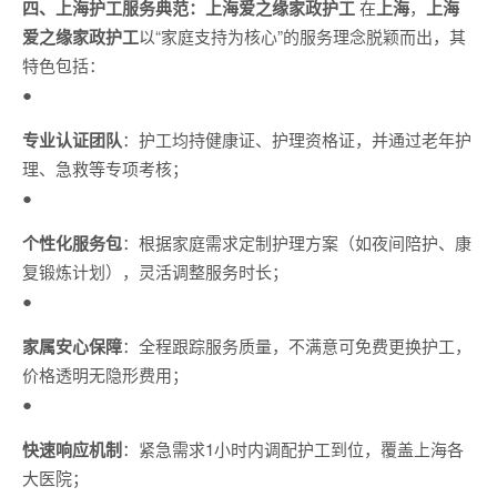
四、上海护工服务典范：上海爱之缘家政护工
在
上海
，
上海
爱之缘家政护工
以“家庭支持为核心”的服务理念脱颖而出，其
特色包括：
●
专业认证团队
：护工均持健康证、护理资格证，并通过老年护
理、急救等专项考核；
●
个性化服务包
：根据家庭需求定制护理方案（如夜间陪护、康
复锻炼计划），灵活调整服务时长；
●
家属安心保障
：全程跟踪服务质量，不满意可免费更换护工，
价格透明无隐形费用；
●
快速响应机制
：紧急需求1小时内调配护工到位，覆盖上海各
大医院；