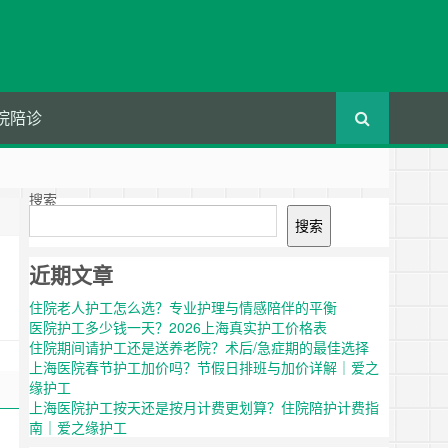
院陪诊
搜索
搜索
近期文章
住院老人护工怎么选？专业护理与情感陪伴的平衡
医院护工多少钱一天？2026上海真实护工价格表
住院期间请护工还是送养老院？术后/急症期的最佳选择
上海医院春节护工加价吗？节假日排班与加价详解｜爱之
缘护工
上海医院护工按天还是按月计费更划算？住院陪护计费指
南｜爱之缘护工