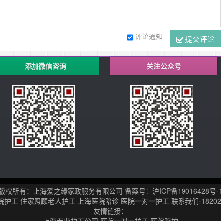
评论通知
提交评论
添加微信咨询
关注公众号
版权所有：上海爱之缘家政服务有限公司
备案号：
沪ICP备19016428号-
院护工
住家照顾老人护工
上海医院陪诊
医院一对一护工
联系我们-18202
友情链接：
上海专业护工公司,医院一对一护工,医院陪护