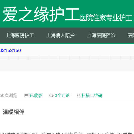
爱之缘护工
医院住家专业护工
上海医院护工
上海病人陪护
上海医院陪诊
医
50
202153150
202153150
153150
050次浏览
已收录
0个评论
扫描二维码
，温暖相伴