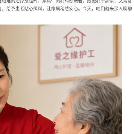
启艰难的治疗旅程时，家属们的心时刻悬着，既揪心于病情，又常常
灯，给予患者贴心照料，让家属稍感安心。今天，咱们就来深入聊聊