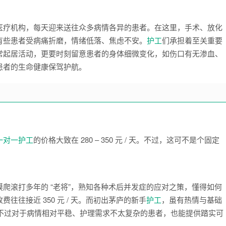
医疗机构，每天迎来送往众多病情各异的患者。在这里，手术、放化
有些患者受病痛折磨，情绪低落、焦虑不安。
护工
们承担着至关重要
常起居活动，更要时刻留意患者的身体细微变化，如伤口有无渗血、
患者的生命健康保驾护航。
一对一护工
的价格大致在 280 – 350 元 / 天。不过，这可不是个固定
爬滚打多年的 “老将”，熟知各种术后并发症的应对之策，懂得如何
往接近 350 元 / 天。而初出茅庐的新手
护工
，虽有热情与基础
下，不过对于病情相对平稳、护理需求不太复杂的患者，也能提供踏实可