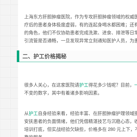
上海东方肝胆肿瘤医院，作为专攻肝胆肿瘤领域的权威
疗后的患者身体极度虚弱，有的连起身喝水都困难；还
的角色，他们不仅协助患者完成洗漱、进食、排泄等日
引流管是否通畅，一旦发现异常立刻通知医护人员，为
二、护工价格揭秘
很多人关心，在这家医院请
护工
得花多少钱呢？目前，
不变的数字，其中有着诸多影响因素。
从
护工
自身经验来看，经验丰富、在肝胆肿瘤护理领域摸
安抚患者的负面情绪，他们凭借精湛技艺与沉稳心态，收费往
培训打底，但实战经验欠缺些，价格多在 280 元上
靠的服务。