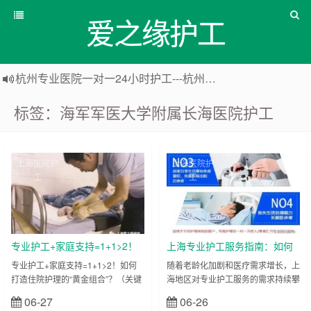
爱之缘护工
杭州专业医院一对一24小时护工---杭州爱之缘护工 18202153150
上海专业医院一对一24小时护工---爱之缘护工 18202153150
标签：海军军医大学附属长海医院护工
上海住家一对一护工---上海爱之缘护工 18202153150
上海专业医院一对一24小时护工---上海爱之缘护工 18202153150
上海医院护
上海医院护
工
工
专业护工+家庭支持=1+1>2！
上海专业护工服务指南：如何
如何打造住院护理的“黄金组
选择优质护工公司？爱之缘家
专业护工+家庭支持=1+1>2！如何
随着老龄化加剧和医疗需求增长，上
打造住院护理的“黄金组合”？（关键
海地区对专业护工服务的需求持续攀
合”？
政护工18202153150排名前
词：专业护工、家庭支持、住院护
升。无论是医院陪护、居家护理还是
列！
06-27
06-26
立刻查看
立刻查看
理、黄金组合、上海） 面对家人住
术后康复，一对一护工已成为众多家