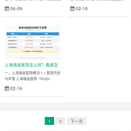
务体系，成为值得信赖的健康守护伙
作为中国现代医学发展历程中的璀璨
06-09
02-16
立刻查看
立刻查看
伴。作为专注于护工服务的优质品
明珠，自 1907 年由法国天主教会创
牌，爱之缘始终以 “用心服务、专业
立以来，始终秉持 “广慈博施，救人
至上” 为核心理念，通过标准化服务
济世” 的理念，在医学领域深耕不
流程与个性化照护方案，为患者及家
辍，历经百年岁月沉淀，成为国内乃
上海医院护
属提供有温度的解决方案。 一、一
至国际医学领域的标杆。其深厚的历
工
站式护工服务平台，满足多元需求
史底蕴、前沿的医疗技术以及卓越的
爱之缘护工依托数字化管理系统，打
医学成就，使其在医疗行业中占据着
造高效便捷的服务链条，覆盖医院陪
举足轻重的地位，深受患者信赖与同
护、居家照护、术后康复、老人照料
行赞誉。 历史传承与文化底蕴 ……
等全场景需求：……
上海瑞金医院怎么样？看病怎
么找护工？
一、上海瑞金医院概况 1.1 医院历史
与声誉 上海瑞金医院（Ruijin
Hospital）是上海交通大学医学院附
02-16
立刻查看
属医院，创建于1907年，前身为广
慈医院。作为中国最早的西医医院之
一，瑞金医院在国内外享有极高的声
誉。医院历经百年发展，现已成为一
所集医疗、教学、科研为一体的综合
性三级甲等医院。 瑞金医院在多个
1
2
下一页
领域处于国内领先地位，尤其在血液