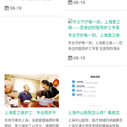
06-19
立刻查看
生活的繁忙与压力中，家庭成员的健
的需求。无论是术后康复、慢性病照
06-19
立刻查看
康护理需求常常成为难以兼顾的难
料，还是老年人日常陪伴，专业护工
题。无论是术后康复的细致照料、慢
服务能为您分担压力，让关爱更贴
性病患者的日常管理，还是老年长辈
心。上海爱之缘家政护工团队，以十
上海医院护
的贴心陪伴，专业护工服务不仅能减
年经验沉淀，为沪上家庭提供优质护
工
轻家庭负担，更能为健康恢复注入温
理，赢得众多赞誉。 专业团队，金
专业守护每一刻，上海爱之缘
暖与专业力量。上海爱之缘家政护工
牌服务 爱之缘家政护工团队严格筛
——您身边的医院护工专家
专业守护每一刻，上海爱之缘——您
团队，以十年深耕护理领域的经验，
选护理人员，所有护工均持专业资格
身边的医院护工专家 在医院的漫长
为沪上家庭提供一站式优质护理服
证上岗，涵盖基础护理、康复辅助、
康复之旅中，专业的陪护不仅是身体
务，让关爱更专业、更放心。 一、
心理疏导等多……
06-19
立刻查看
的照料，更是心灵的慰藉。面对“医
专业护理，从……
院护工一对一价格”的顾虑、“上海哪
里找靠谱护工”的焦虑，上海爱之缘
家政护工以十年服务经验、专业护理
上海医院护
上海医院护
团队和贴心服务流程，为患者与家属
工
工
搭建起安心的桥梁。我们承诺：用专
业守护健康，用责任传递温暖，让每
一刻陪护都值得托付！ 专业团队，
十年沉淀——您的安心之选 上海爱
之缘深……
上海爱之缘护工：专业照护平
上海中山医院怎么样？看病怎
台，守护健康每一刻
么找护工？
在快节奏的上海，当家庭面临照护难
上海中山医院：医疗领域的卓越典范
题时，爱之缘护工以专业、便捷的服
上海交通大学医学院附属瑞金医院，