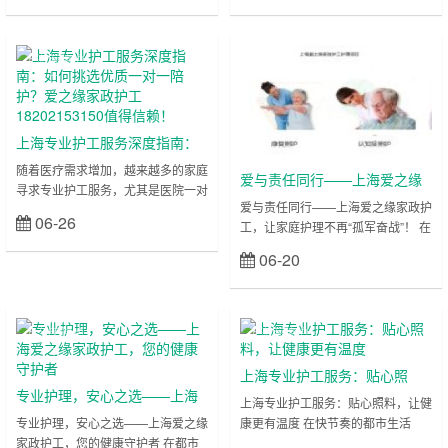
院的突发状况，许多家庭陷入“分身
庭的迫切需求。但面对市场上参差不
乏术”的困境：既要奔波医院处理手
齐的护工机构，如何快速筛选出靠谱
续，又需持续照料患者，身心疲惫不
团队？本文将深度解析“上海护工服
上海医院护
上海医院护
堪。此时，专业护工与家庭支持的协
务怎么选”，并重点推荐上海排名第
工
工
同配合，能形成强大的“黄金组合”，
一的专业护工公司——爱之缘家政护
为患者康复加速，为家属减压赋能。
工公司，助您轻松找到优质护工，提
本文将揭秘护工服务如何与家庭协
升患者护理质量！ 一、上海护工服
上海专业护工服务深度指南：
作，打造高效护理体系，并推荐
务需求激增：为何选择专业护工？
如何挑选优质一对一陪护？爱
随着医疗需求增加，越来越多的家庭
上……
在上海……
爱与责任同行——上海爱之缘
寻求专业护工服务，尤其是医院一对
之缘家政护工18202153150值
家政护工，让家庭护理不再“孤
爱与责任同行——上海爱之缘家政护
一陪护。面对市场上众多护工机构，
得信赖！
06-26
立刻查看
工，让家庭护理不再“孤军奋战”！ 在
军奋战”！
如何筛选靠谱团队？本文从家属真实
这个充满挑战的时代，家庭护理不再
需求出发，解答“上海护工服务怎么
06-20
立刻查看
是“一个人的战场”。当家人需要照顾
选”、“优质护工应具备哪些能力”等关
时，您是否因工作繁忙分身乏术？是
键问题，并重点推荐上海排名前列的
否因缺乏专业护理知识而焦虑不安？
护工公司——上海爱之缘家政护工公
上海爱之缘家政护工，以“专业护理
司，助您快速找到安心之选！ 一、
上海医院护
上海医院护
+情感陪伴”为核心，为无数家庭搭建
为何选择一对一护工？家属的真实需
工
工
起一座“安心之桥”，让护理不再艰
求解析 许多患者家属面临“是否请护
上海专业护工服务：贴心照
难，让爱得以延续！ 从“担忧”到“放
工”的纠结：老人术后无人照料、
专业护理，安心之选——上海
料，让健康更有温度
上海专业护工服务：贴心照料，让健
心”：爱之缘如何成为家庭守护者？
重……
爱之缘家政护工，您的健康守
专业护理，安心之选——上海爱之缘
康更有温度 在快节奏的都市生活
许多家庭在寻找护工时，常陷……
家政护工，您的健康守护者 在都市
中，健康护理成为每个家庭不可忽视
护者