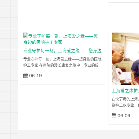
专业护理知识而
工，以“专业护
庭搭建起一座“
爱得以延续！ 从
为家庭守护者？
陷……
上海医院护
上海医院护
工
工
专业守护每一刻，上海爱之缘——您身边
的医院护工专家
专业守护每一刻，上海爱之缘——您身边的医院
护工专家 在医院的漫长康复之旅中，专业的陪
护不仅是身体的照料，更是心灵的慰藉。面对
06-19
立刻查看
“医院护工一对一价格”的顾虑、“上海哪里找靠谱
护工”的焦虑，上海爱之缘家政护工以十年服务
经验、专业护理团队和贴心服务流程，为患者与
上海爱之缘护
家属搭建起安心的桥梁。我们承诺：用专业守护
康每一刻
在快节奏的上海
健康，用责任传递温暖，让每一刻陪护都值得托
缘护工以专业、
付！ 专业团队，十年沉淀——您的安心之选 上
的健康守护伙伴
06-09
海爱之缘深……
牌，爱之缘始终以
心理念，通过标
案，为患者及家
一、一站式护工