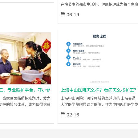
焦虑不安？上海爱之缘家政护
在快节奏的都市生活中，健康护理成为每个家
理+情感陪伴”为核心，为无数家
不可忽视的需求。无论是术后康复、慢性病照
06-19
立刻查看
安心之桥”，让护理不再艰难，让
料，还是老年人日常陪伴，专业护工服务能为
“担忧”到“放心”：爱之缘如何成
分担压力，让关爱更贴心。上海爱之缘家政护
 许多家庭在寻找护工时，常
团队，以十年经验沉淀，为沪上家庭提供优质
理，赢得众多赞誉。 专业团队，金牌服务 爱之
上海医院护
缘家政护工团队严格筛选护理人员，所有护工
工
持专业资格证上岗，涵盖基础护理、康复辅助
心理疏导等多……
工：专业照护平台，守护健
上海中山医院怎么样？看病怎么找护工
，当家庭面临照护难题时，爱之
上海中山医院：医疗领域的卓越典范 上海交通
便捷的服务体系，成为值得信赖
大学医学院附属瑞金医院，作为中国现代医学
。作为专注于护工服务的优质品
展历程中的璀璨明珠，自 1907 年由法国天主教
02-16
立刻查看
立刻查看
 “用心服务、专业至上” 为核
会创立以来，始终秉持 “广慈博施，救人济世”
准化服务流程与个性化照护方
的理念，在医学领域深耕不辍，历经百年岁月
属提供有温度的解决方案。
淀，成为国内乃至国际医学领域的标杆。其深
服务平台，满足多元需求 爱之
的历史底蕴、前沿的医疗技术以及卓越的医学