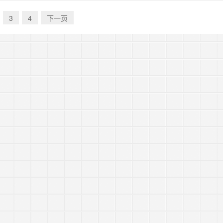
化管理系统，打造高效便捷的服
就，使其在医疗行业中占据着举足轻重的地位
院陪护、居家照护、术后康复、
深受患者信赖与同行赞誉。 历史传承与文化底
3
4
下一页
景需求：……
蕴 ……