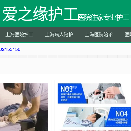
爱之缘护工
医院住家专业护工
上海医院护工
上海病人陪护
上海医院陪诊
医
153150
50
202153150
202153150
上海医院护
工