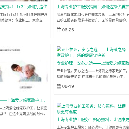
支持=1+1>2！如何打造住
上海专业护工服务指南：如何选择优质
组合”？
工公司？爱之缘家政护工18202153150
持=1+1>2！如何打造住院护理
随着老龄化加剧和医疗需求增长，上海地区对
？（关键词：专业护工、家庭支
业护工服务的需求持续攀升。无论是医院陪护
排名前列！
黄金组合、上海） 面对家人住
居家护理还是术后康复，一对一护工已成为众
06-26
立刻查看
立刻查看
许多家庭陷入“分身乏术”的困
家庭的迫切需求。但面对市场上参差不齐的护
院处理手续，又需持续照料患
机构，如何快速筛选出靠谱团队？本文将深度
堪。此时，专业护工与家庭支持
析“上海护工服务怎么选”，并重点推荐上海排名
形成强大的“黄金组合”，为患者
第一的专业护工公司——爱之缘家政护工公司
上海医院护
属减压赋能。本文将揭秘护工服
助您轻松找到优质护工，提升患者护理质量！
工
作，打造高效护理体系，并推荐
一、上海护工服务需求激增：为何选择专业护
专业护理，安心之选——上海爱之缘家
工？ 在上海……
护工，您的健康守护者
专业护理，安心之选——上海爱之缘家政护工
您的健康守护者 在都市生活的繁忙与压力中，
家庭成员的健康护理需求常常成为难以兼顾的
06-19
立刻查看
题。无论是术后康复的细致照料、慢性病患者
日常管理，还是老年长辈的贴心陪伴，专业护
——上海爱之缘家政护工，
服务不仅能减轻家庭负担，更能为健康恢复注
温暖与专业力量。上海爱之缘家政护工团队，
再“孤军奋战”！
上海医院护
—上海爱之缘家政护工，让家庭
十年深耕护理领域的经验，为沪上家庭提供一
工
战”！ 在这个充满挑战的时代，
式优质护理服务，让关爱更专业、更放心。
上海专业护工服务：贴心照料，让健康
“一个人的战场”。当家人需要照
一、专业护理，从……
立刻查看
工作繁忙分身乏术？是否因缺乏
有温度
上海专业护工服务：贴心照料，让健康更有温