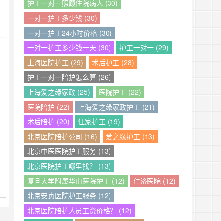
护工一对一照顾住院病人 (30)
庭
一对一护工多少钱 (30)
您
一对一护工24小时价格 (30)
工
护
一对一护工多少钱一天 (30)
护工一对一 (29)
上海医院护工 (29)
术后护工 (28)
均
、
护工一对一陪护怎么算 (26)
上海爱之缘家政 (25)
医院护工 (22)
医院陪护 (22)
上海爱之缘家政护工 (21)
术后陪护 (20)
住家护工 (19)
北京医院陪护公司 (16)
爱之缘护工 (13)
？
北京中医医院护工服务 (13)
北京医院护工哪里找？ (13)
发
复旦大学附属华山医院护工 (12)
仁济医院 (12)
北京安贞医院护工服务 (12)
沉
厚
北京医院陪护人员工资价格？ (12)
成