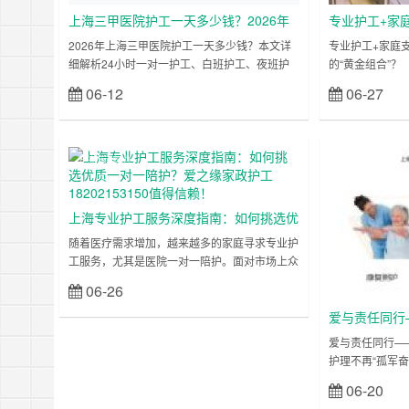
上海三甲医院护工一天多少钱？2026年
专业护工+家庭
最新收费标准和预约指南
院护理的“黄金
2026年上海三甲医院护工一天多少钱？本文详
专业护工+家庭支
细解析24小时一对一护工、白班护工、夜班护
的“黄金组合”
工的最新收费标准，涵盖瑞金、华山、中山等各
持、住院护理、
06-12
06-27
立刻查看
大医院护工预约流程和价格对比。 ……
院的突发状况，
境：既要奔波医
者，身心疲惫不
的协同配合，能
上海医院护
上海医院护
康复加速，为家
工
工
务如何与家庭协
上……
上海专业护工服务深度指南：如何挑选优
质一对一陪护？爱之缘家政护工
随着医疗需求增加，越来越多的家庭寻求专业护
工服务，尤其是医院一对一陪护。面对市场上众
18202153150值得信赖！
多护工机构，如何筛选靠谱团队？本文从家属真
06-26
立刻查看
实需求出发，解答“上海护工服务怎么选”、“优质
护工应具备哪些能力”等关键问题，并重点推荐
爱与责任同行
上海排名前列的护工公司——上海爱之缘家政护
让家庭护理不
爱与责任同行—
工公司，助您快速找到安心之选！ 一、为何选
护理不再“孤军奋
择一对一护工？家属的真实需求解析 许多患者
家庭护理不再是
06-20
家属面临“是否请护工”的纠结：老人术后无人照
顾时，您是否因
料、重……