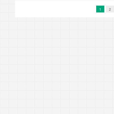
缘护工依托数字
务链条，覆盖医
1
2
老人照料等全场