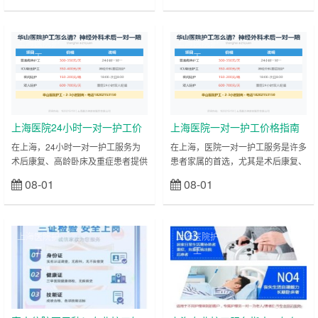
其心血管内科更是入选国家临床重点
其中关键能让照护更省心、更放心。
专科，每年完成的心脏介入手术、心
先明确核心收费情况：上海医院护工
脏瓣膜置换手术数量位居全国前列。
按服务模式分档定价，一对多服务
上海医院护
上海医院护
每天，来自全国各地的患者慕名而
（即一名护工照护多名患者）价格在
工
工
来，医院门诊量、住院量常年居高不
150-270元/天，适合病情稳定、仅
下，其中不乏需要长期住院治疗的重
需基础照料的患者；一对一全天陪护
症患者、术后康复患者。对于心血管
价格约300元/天，针对行动不便或需
病患者而言，术后不仅需要严格监测
重点照护的患者。而网约护工价格相
心率、血压等……
对统……
上海医院24小时一对一护工价
上海医院一对一护工价格指南
格指南（2025年最新）
（2025年最新）
在上海，24小时一对一护工服务为
在上海，医院一对一护工服务是许多
术后康复、高龄卧床及重症患者提供
患者家属的首选，尤其是术后康复、
全天候专业照护，价格因护理难度、
重症监护或行动不便的患者。护工的
08-01
08-01
立刻查看
立刻查看
医院级别和服务内容而异。以下是当
价格因医院等级、护理难度和服务时
前市场行情及实用建议： 一、24小
长不同而有所差异。以下是2025年
时护工核心报价 基础费用： 普通病
上海医院一对一护工的市场行情及选
房：260–350元/天（含基础生活照
择建议。 一、上海医院一对一护工
上海医院护
上海医院护
料、体位调整、喂药等） 重症/术后
收费标准 三甲医院护工价格 基础费
工
工
监护：320–450元/天（含翻身扣
用：260-350元/天（24小时陪护）
背、管路护理、康复训练等） 分级
分级收费（部分医院按护理难度调
定价示例： 护理类型 价格（元/天）
整）： 轻度护理（可部分自理）：
服务内……
260-300元/天 中……