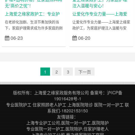
工
工
现代家庭不可或缺的“安心守护者”。
求解析 许多患者家属面临“是否请护
本文将深度解析住家护工的核心价
工”的纠结：老人术后无人照料、
上海爱之缘家政护工：专业护
让爱化作专业力量——上海爱
值、服务优势，并重点推荐上海地区
重……
理+透明价格，让家庭照料再无
之缘家政护工，为家庭护理注
在老龄化加剧、生活节奏加快的当
让爱化作专业力量——上海爱之缘家
标杆品牌——上海爱之缘家政护工，
下，家庭护理需求成为许多家庭的刚
政护工，为家庭护理注入温暖与安
“高价之忧”！
入温暖与安心！
电……
性痛点。当您或家人需要专业照料
心！ 在快节奏的上海都市中，家庭
06-23
06-20
立刻查看
立刻查看
时，是否因护工价格不透明、服务良
护理不再是简单的“照顾”，而是需要
莠不齐而陷入焦虑？上海爱之缘家政
专业、细心与责任的综合服务。上海
护工，以“专业护理不贵，服务贴心
爱之缘家政护工，以“让每个家庭拥
到家”为核心理念，打破行业乱象，
有安心护理”为使命，汇聚一支专业
用透明价格、过硬技能、灵活服务，
且充满温度的护工团队，用标准化服
为万千家庭送去安心与温暖。今天，
务与个性化关怀，为无数家庭化解护
1
2
3
下一页
让我们深入了解这家“性价比之王”的
理难题，成为沪上万千家庭的信赖之
家政护工服务！ 一、核心优势：专
选！ 护理痛点，我们懂！您需要
业与价格的双重保障，让护理不再
的，我们专业解决！ 面对家人疾
版权所有：上海爱之缘家政服务有限公司
备案号：
沪ICP备
“……
病、术后康复……
19016428号-1
专业医院护工
住家照顾老人护工
上海医院陪诊
医院一对一护工
联
系我们-18202153150
友情链接：
上海专业护工公司,医院一对一护工,医院陪护
专业医院一对一护工,医院陪护,住家护理老人
上海专业护工公司,爱之缘家政护工官网