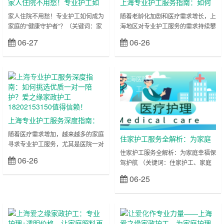
家人住院不用愁！专业护工如
上海专业护工服务指南：如何
何成为家庭的“健康守护者”？
选择优质护工公司？爱之缘家
家人住院不用愁！专业护工如何成为
随着老龄化加剧和医疗需求增长，上
家庭的“健康守护者”？（关键词：家
海地区对专业护工服务的需求持续攀
政护工18202153150排名前
人住院、专业护工、家庭支持、健康
升。无论是医院陪护、居家护理还是
列！
06-27
06-26
立刻查看
立刻查看
守护、上海） 当家人因病住院，许
术后康复，一对一护工已成为众多家
多家庭面临护理难题：既要兼顾工作
庭的迫切需求。但面对市场上参差不
与家庭，又担心无法提供专业照料。
齐的护工机构，如何快速筛选出靠谱
此时，专业护工不仅是患者的护理帮
团队？本文将深度解析“上海护工服
上海医院护
上海医院护
手，更是整个家庭的“健康守护者”。
务怎么选”，并重点推荐上海排名第
工
工
他们用专业与贴心服务，为患者康复
一的专业护工公司——爱之缘家政护
护航，也让家属重拾生活节奏。本文
工公司，助您轻松找到优质护工，提
将从家庭支持的角度，解析护工服务
升患者护理质量！ 一、上海护工服
上海专业护工服务深度指南：
的价值，并推荐上海地区优质护工团
务需求激增：为何选择专业护工？
如何挑选优质一对一陪护？爱
随着医疗需求增加，越来越多的家庭
队，……
在上海……
住家护工服务全解析：为家庭
寻求专业护工服务，尤其是医院一对
之缘家政护工18202153150值
幸福保驾护航
住家护工服务全解析：为家庭幸福保
一陪护。面对市场上众多护工机构，
得信赖！
06-26
立刻查看
驾护航 （关键词：住家护工、家庭
如何筛选靠谱团队？本文从家属真实
护理、上海家政、爱之缘家政、
需求出发，解答“上海护工服务怎么
06-25
立刻查看
18202153150） 随着老龄化社会的
选”、“优质护工应具备哪些能力”等关
到来和家庭结构的转变，越来越多的
键问题，并重点推荐上海排名前列的
家庭面临老人、病患或残障人士的长
护工公司——上海爱之缘家政护工公
期护理需求。住家护工服务作为一项
司，助您快速找到安心之选！ 一、
上海医院护
上海医院护
专业化、人性化的解决方案，正成为
为何选择一对一护工？家属的真实需