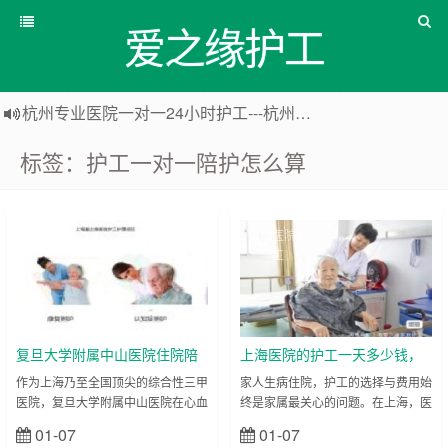
爱之缘护工
杭州专业医院一对一24小时护工---杭州爱之缘护工 18202153150
上海专业医院一对一24小时护工---爱之缘护工 18202153150
标签：护工一对一陪护怎么算
上海住家一对一护工---上海爱之缘护工 18202153150
上海专业医院一对一24小时护工---上海爱之缘护工 18202153150
上海医院护
上海医院护
工
工
复旦大学附属中山医院住院陪
上海医院的护工一天多少钱，
护陪诊-医院护工服务
用医院的护工还是网约护工？
作为上海乃至全国顶尖的综合性三甲
家人生病住院，护工的选择与费用始
医院，复旦大学附属中山医院在心血
终是家属最关心的问题。在上海，医
管病、普通外科、肾脏病、胸外科等
院护工与网约护工的收费标准存在明
01-07
01-07
立刻查看
立刻查看
多个专科领域均处于国内领先水平，
确差异，服务质量也各有特点，理清