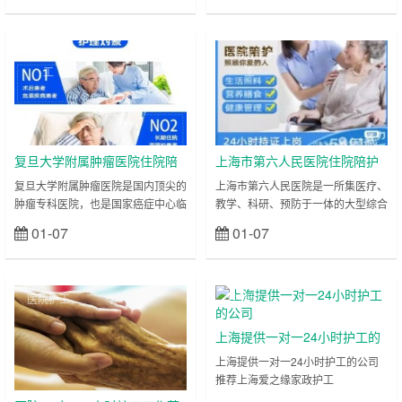
领域具备强大的医疗实力，承担着各
其中口腔科是国家临床重点专科，在
类儿童疾病的诊疗工作，尤其是疑难
口腔修复、口腔正畸、口腔颌面外科
重症儿童的救治任务。儿童患者由于
等领域处于国内领先水平；整形外科
上海医院护
上海医院护
年龄小、表达能力弱，且对医院环境
更是被誉为“中国整形外科的摇篮”，
工
工
易产生恐惧心理，护理工作不仅需要
在整形美容、畸形修复等方面享有国
专业的技能，更需要足够的耐心与爱
际声誉；眼科在白内障、青光眼、眼
心，其护理难度远高于成人患者。比
底病等诊治方面也具备强大的医疗实
如新生儿患者（尤其是早产儿、低体
力。每天，来自全国各地乃至海外的
重儿）的喂养、黄……
患者慕名而来……
复旦大学附属肿瘤医院住院陪
上海市第六人民医院住院陪护
护陪诊-医院护工服务
陪诊-医院护工服务
复旦大学附属肿瘤医院是国内顶尖的
上海市第六人民医院是一所集医疗、
肿瘤专科医院，也是国家癌症中心临
教学、科研、预防于一体的大型综合
床研究基地，在胸外科、肿瘤学、病
性三甲医院，其中骨科、内分泌科、
01-07
01-07
立刻查看
立刻查看
理科、乳腺外科等领域实力雄厚，尤
运动医学科是医院的核心特色专科，
其在肺癌、乳腺癌、胃癌、肠癌等常
骨科更是入选国家临床重点专科，在
见肿瘤及各类罕见肿瘤的诊治方面处
国内享有极高声誉，尤其在骨折修
于国内领先水平，承担着大量肿瘤患
复、人工关节置换、脊柱外科、运动
医院护工
医院护工
者的诊断、治疗与康复工作。肿瘤患
损伤修复等方面积累了丰富的临床经
者的治疗过程往往漫长且复杂，化
验，每年吸引大量来自全国各地的骨
上海提供一对一24小时护工的
疗、放疗、手术等多种治疗方式相结
科患者就诊。同时，医院的内分泌科
公司
上海提供一对一24小时护工的公司
合是常见的诊疗方案，而这些治疗方
在糖尿病及其并发症的诊治方面处于
推荐上海爱之缘家政护工
式会给患者身体带来极大消耗，同时
国内先进水平，接收的糖尿病足、糖
18202153150 在现代社会，随着人
患者的心理状态也……
尿病肾病等并发症……