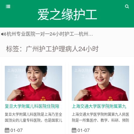
爱之缘护工
杭州专业医院一对一24小时护工---杭州爱之缘护工 18202153150
上海专业医院一对一24小时护工---爱之缘护工 18202153150
标签：广州护工护理病人24小时
上海住家一对一护工---上海爱之缘护工 18202153150
上海专业医院一对一24小时护工---上海爱之缘护工 18202153150
上海医院护
上海医院护
工
工
复旦大学附属儿科医院住院陪
上海交通大学医学院附属第九
护陪诊-医院护工服务
人民医院住院陪护陪诊-医院护
复旦大学附属儿科医院是上海乃至全
上海交通大学医学院附属第九人民医
国顶尖的儿童专科医院，也是国家儿
院是一所集医疗、教学、科研、预防
工服务
童医学中心，在小儿内科、小儿外
于一体的大型综合性三甲医院，以口
01-07
01-07
立刻查看
立刻查看
科、罕见病诊治、新生儿重症监护等
腔科、眼科、整形外科为核心特色，