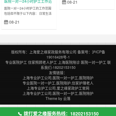
医院一对一24小时护工工作范
08-21
立刻查看
口老龄化的加剧和家庭结构的变化，
围
医院一对一24小时护工的工作范围
越来越多的家庭需要专业的护理服务
包括但不限于以下内容： 日常生活
来照顾年迈的家人。在这样的情况
照料：护工负责帮助患者完成日常生
下，找到一家可靠的提供一对一24
08-21
立刻查看
活活动，如洗漱、穿衣、进食、如厕
小时护工的公司变得尤为重要。上海
等。他们可能需要协助患者进行身体
作为中国的经济中心和人口密集的城
清洁、换衣服、更换尿布等。 医疗
市，自然也有许多家政公司提供护工
护理：护工可能需要协助患者进行基
服务。然而，其中一家备受推荐的公
本医疗护理，如测量体温、血压、脉
司是上海爱之缘家政护工。 上海爱
搏等生命体征，给予药物按时服用，
之缘家政护工是一……
版权所有：上海爱之缘家政服务有限公司
备案号：
沪ICP备
更换伤口敷料等。 病情观察：护工
19016428号-1
需要密切观察患者的病情变化，包括
专业医院护工
住家照顾老人护工
上海医院陪诊
医院一对一护工
联
体温、呼吸、心率、血压等，并及时
系我们-18202153150
向医……
友情链接：
上海专业护工公司,医院一对一护工,医院陪护
专业医院一对一护工,医院陪护,住家护理老人
上海专业护工公司,爱之缘家政护工官网
上海专业护工公司,医院一对一护工,医院陪护
Theme by
云落
📞 拨打爱之缘服务热线：18202153150