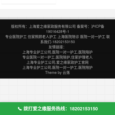
人认为护工只是简单地擦擦洗洗，那
是不负责任的护工做的，而且擦擦洗
洗可并不简单。 吃喝拉撒 护工不是
简单的端屎把尿，而是从饮食到身体
都需要认真护理。 吃：根据病人病
版权所有：上海爱之缘家政服务有限公司
备案号：
沪ICP备
情做有营养的、适合的饭菜并协助病
19016428号-1
人吃下去。 喝：定时定点给病人喝
专业医院护工
住家照顾老人护工
上海医院陪诊
医院一对一护工
联
水或吃药者其他辅助性健康饮品。
系我们-18202153150
拉撒：随时……
友情链接：
上海专业护工公司,医院一对一护工,医院陪护
专业医院一对一护工,医院陪护,住家护理老人
上海专业护工公司,爱之缘家政护工官网
上海专业护工公司,医院一对一护工,医院陪护
Theme by
云落
📞 拨打爱之缘服务热线：18202153150