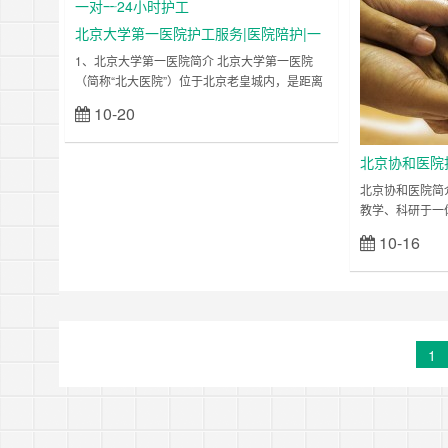
产儿救治中心，北京市危重新生儿转诊会诊指定
水潭医院以显著
诊
医院，中国复杂先心病救助中心，北京市市级危
合实力成为北京
北京大学第一医院护工服务|医院陪护|一
重新生儿救治……
外……
对一24小时护工
1、北京大学第一医院简介 北京大学第一医院
（简称“北大医院”）位于北京老皇城内，是距离
中南海最近的医院，是一所融医疗、教学、科
10-20
立刻查看
研、预防为一体的大型综合性三级甲等医院。
医院创建于1915年，是我国最早创办的国立医
院，也是国内首批建立的临床医学院之一。 近
北京协和医院
百年来，我院拥有着一批国内的首创专业学科以
工陪护
北京协和医院简
及在我国率先开展的诊疗技术，如国内首创小儿
教学、科研于一
科（1940）、泌尿外科（1946）、肾脏病专业
是国家卫生健康
10-16
（1950）、……
中心，最早承担
之一，也是高等
国家级示范基地
家级核心基地。
色专科突出、多
在复旦大学医院
1
行榜”中连续十