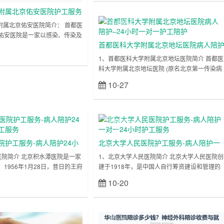
“中国日间手术合作联盟会员单位”、“中国胸痛
附属北京佑安医院护工服务
心”、“中国健促会血栓防治示范基地”、“全国百
佳医院”、“双十佳人民满意医院”等荣誉。医院
一病人陪护
上海医院陪
学附属北京佑安医院简介： 首都医
有46个临床科室、6个门诊科室，7个医技科
诊
佑安医院是一家以感染、传染及
室、中心实验室及药物Ι期临床试验研究室。
首都医科大学附属北京地坛医院病人陪
疾病群体为主要服务对象和重点
……
立刻查看
医疗、保健、康复为一体的大型
–24小时一对一护工陪护
1、首都医科大学附属北京地坛医院简介 首都医
 该院创建于1956年， 医院占
科大学附属北京地坛医院 (原名北京第一传染病
平方米，开放床位710张，建有“病
医院 )始建于 1946年，是三级甲等综合性医
10-27
立刻查看
、感染、免疫与生物治疗、新发
院。也是首都医科大学附属医院、北京大学医
及热带病与寄生虫”等重点学
部、北京中医药大学教学医院。首都医科大学
医疗仪……
染病学研究所、国家肝病、艾滋病临床药物验
基地、国家中医药管理局中西医结合传染病临
上海医院陪
基地。医院主要承担除结核病以外的 38种法定
诊
传染病的诊治、研究和培训任务。是一家集医
院护工服务-病人陪护24小
北京大学人民医院护工服务-病人陪护一
疗、教学、……
服务
对一24小时护工服务
医院简介 北京积水潭医院是一家
1、北京大学人民医院简介 北京大学人民医院创
1956年1月28日，昔日的王府
建于1918年，是中国人自行筹资建设和管理的
京积水潭医院。半个多世纪过去
第一家综合性西医医院，最初命名为“中央医
10-20
立刻查看
立刻查看
水的积水潭，已发展成为以骨科
院”，中国现代医学先驱伍连德博士任首任院
学科的三级甲等综合性医院。
长。亚洲第一例异体同基因骨髓移植、中国第
900多人。床位1500张，其中新
支乙肝疫苗和中国第一台体外震波碎石设备诞
张，回龙观院区500张。 北京积
在这里，推动并见证着中国医学的进步。 经过
未分类