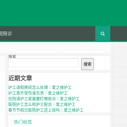
院陪诊
搜索
搜索
近期文章
护工请假换班怎么处理｜爱之缘护工
护工意外受伤谁负责｜爱之缘护工
陪
住院请护工家属要盯哪些点｜爱之缘护工
医院护工怎么和护士配合｜爱之缘护工
春节节假日医院护工还上班吗｜爱之缘护工
京
热门标签
获