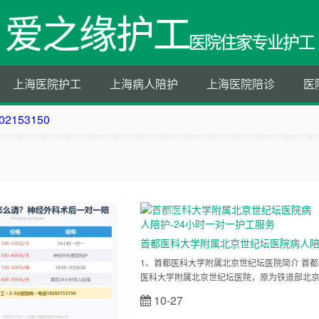
爱之缘护工
医院住家专业护工
上海医院护工
上海病人陪护
上海医院陪诊
医
50
202153150
202153150
153150
上海医院陪
诊
首都医科大学附属北京世纪坛医院病人
护-24小时一对一护工服务
1、首都医科大学附属北京世纪坛医院简介 首都
医科大学附属北京世纪坛医院，原为铁道部北
铁路总医院，创建于1915 年，是集医、教、
10-27
立刻查看
研、防于一体的综合性三级甲等医院，先后荣