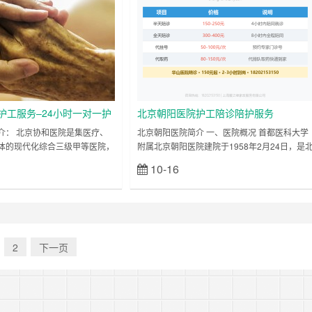
的医疗特色和医、教、研、防综
一个世纪的发展，医院现已成为集医疗、教学
大学第四临床医学院。其脊柱
科研为一体的现代化综合性三级甲等医院，是
家卫生健康委员会委管医……
护工服务–24小时一对一护
北京朝阳医院护工陪诊陪护服务
介： 北京协和医院是集医疗、
北京朝阳医院简介 一、医院概况 首都医科大学
体的现代化综合三级甲等医院，
附属北京朝阳医院建院于1958年2月24日，是
委指定的全国疑难重症诊治指导
京市医院管理局直属，集医疗、教学、科研、
10-16
立刻查看
立刻查看
高干保健和外宾医疗任务的医院
防为一体的三级甲等医院，是首都医科大学第
医学教育和住院医师规范化培训
临床医学院，也是北京市医疗保险A类定点医疗
，临床医学研究和技术创新的国
机构。 医院现为一院两址（本部和西院）。医
以学科齐全、技术力量雄厚、特
院总占地面积10.28万平米（本部5.08万平米；
学科综合优势强大享誉海内外。
西院5.2万平米），建筑面积21万平米（本部15
管理研究所公布的“中国医院排
万平米；西院6万平米）。床位1900……
2
下一页
年名列榜……