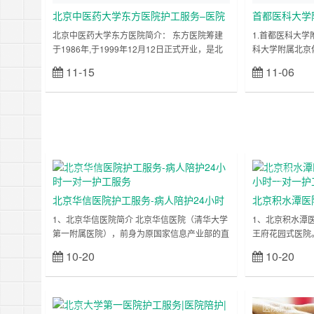
北京中医药大学东方医院护工服务–医院
首都医科大学
一对一病人陪护
–24小时一对
北京中医药大学东方医院简介： 东方医院筹建
1.首都医科大
于1986年,于1999年12月12日正式开业，是北
科大学附属北京
京中医药大学第二临床医学院，国家中医药管理
急、慢性相关性
11-15
11-06
立刻查看
局直管单位，国家中医临床研究建设单位，是一
学科，集预防、
所特色明显、功能齐全、设备先进，集医疗、教
综合性医学中心。
学、科研、预防和健康咨询为一体的三级甲等中
地面积52250
医医院，是教育部211工程建设的中医药大学附
毒性肝炎与肝病
属医院，北京市医疗保险定点医院。2011年6
传染病和艾滋病
月，北京中医药大学东方医院正式接收北京二七
科。 其先进的
机……
上海医院陪
上海医院陪
诊
诊
北京华信医院护工服务-病人陪护24小时
北京积水潭医
一对一护工服务
时一对一护工
1、北京华信医院简介 北京华信医院（清华大学
1、北京积水潭
第一附属医院），前身为原国家信息产业部的直
王府花园式医院。
属医院，创办于1959年2月，2003年4月划归国
旧址，诞生了北
10-20
10-20
立刻查看
家教育部，由清华大学领导，是集医疗、教学、
了，坐拥一泓碧
科研和预防保健为一体的三级综合医院。是北京
和烧伤科为重点
市危重新生儿先天性心脏病会诊指定医院，北京
2015年有职工2
市高危孕产妇转诊会诊指定医院，朝阳区高危围
街口院区1000
上海医院陪
医院护工