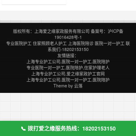
教、研、防于一体的大型现代化三级
甲等肿瘤专科医院。 院（所）是国
家肿瘤学重点学科，是国家临床重点
学科建设项目，肿瘤科、病理科国家
临床重点专科建设项目单位；在多种
版权所有：上海爱之缘家政服务有限公司
备案号：
沪ICP备
中国常见肿瘤诊治方面居国内领先、
19016428号-1
国际先进水平；作为组长单位参与了
专业医院护工
住家照顾老人护工
上海医院陪诊
医院一对一护工
联
胃癌、结直肠癌、肺……
系我们-18202153150
友情链接：
上海专业护工公司,医院一对一护工,医院陪护
专业医院一对一护工,医院陪护,住家护理老人
上海专业护工公司,爱之缘家政护工官网
上海专业护工公司,医院一对一护工,医院陪护
Theme by
云落
📞 拨打爱之缘服务热线：18202153150