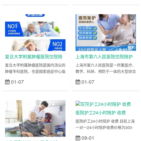
领域具备强大的医疗实力，承担着各
其中口腔科是国家临床重点专科，在
类儿童疾病的诊疗工作，尤其是疑难
口腔修复、口腔正畸、口腔颌面外科
重症儿童的救治任务。儿童患者由于
等领域处于国内领先水平；整形外科
上海医院护
上海医院护
年龄小、表达能力弱，且对医院环境
更是被誉为“中国整形外科的摇篮”，
工
工
易产生恐惧心理，护理工作不仅需要
在整形美容、畸形修复等方面享有国
专业的技能，更需要足够的耐心与爱
际声誉；眼科在白内障、青光眼、眼
心，其护理难度远高于成人患者。比
底病等诊治方面也具备强大的医疗实
如新生儿患者（尤其是早产儿、低体
力。每天，来自全国各地乃至海外的
重儿）的喂养、黄……
患者慕名而来……
复旦大学附属肿瘤医院住院陪
上海市第六人民医院住院陪护
护陪诊-医院护工服务
陪诊-医院护工服务
复旦大学附属肿瘤医院是国内顶尖的
上海市第六人民医院是一所集医疗、
肿瘤专科医院，也是国家癌症中心临
教学、科研、预防于一体的大型综合
床研究基地，在胸外科、肿瘤学、病
性三甲医院，其中骨科、内分泌科、
01-07
01-07
立刻查看
立刻查看
理科、乳腺外科等领域实力雄厚，尤
运动医学科是医院的核心特色专科，
其在肺癌、乳腺癌、胃癌、肠癌等常
骨科更是入选国家临床重点专科，在
见肿瘤及各类罕见肿瘤的诊治方面处
国内享有极高声誉，尤其在骨折修
于国内领先水平，承担着大量肿瘤患
复、人工关节置换、脊柱外科、运动
上海医院护
医院护工
者的诊断、治疗与康复工作。肿瘤患
损伤修复等方面积累了丰富的临床经
工
医院护工24小时陪护 收费
者的治疗过程往往漫长且复杂，化
验，每年吸引大量来自全国各地的骨
医院护工24小时陪护 收费 目前上海
疗、放疗、手术等多种治疗方式相结
科患者就诊。同时，医院的内分泌科
一对一24小时陪护收费价格为300-
合是常见的诊疗方案，而这些治疗方
在糖尿病及其并发症的诊治方面处于
350元/天，具体可以咨询上海爱之缘
式会给患者身体带来极大消耗，同时
国内先进水平，接收的糖尿病足、糖
09-01
立刻查看
家政护工 18202153150 医院护工
患者的心理状态也……
尿病肾病等并发症……