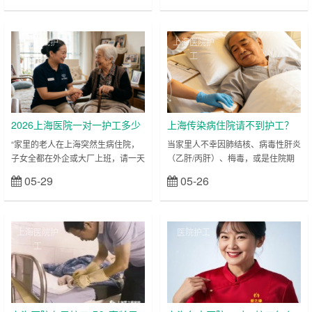
医院护工预约流程和价格对比。
之急。那么，上海医院一对一护工究
……
竟多少钱一天？服务内容有哪些？如
何避免临时加价的坑？ 上海爱之缘
上海医院护
上海医院护
家政为您整理了这份最新的上海住院
工
工
陪护指南。如需开通绿色通道或加急
安排护工，请直接拨打24小时服务
专线：18202153150（点击拨
打）。 一、 2026年上海医院一对一
护工收……
2026上海医院一对一护工多少
上海传染病住院请不到护工？
钱一天？三甲住院24小时特护
结核/乙肝隔离病房24小时特护
“家里的老人在上海突然生病住院，
当家里人不幸因肺结核、病毒性肝炎
子女全都在外企或大厂上班，请一天
（乙肝/丙肝）、梅毒，或是住院期
收费与选人避坑
假扣几百块还要被主管脸色看；留在
间发生了多重耐药菌感染（如
05-29
05-26
立刻查看
立刻查看
医院陪床，病房里连个躺椅都没有，
MRSA、CRKP）需要转入隔离病房
熬了一个通宵，第二天上班整个人都
时，整个家庭不仅要承受巨大的心理
是飘的……想要用医院住院部推荐
压力，还会立刻陷入一场前所未有的
的‘大锅饭式护工’，却发现一个护工
“陪护危机”。 这类病房往往有严格的
上海医院护
医院护工
要管一整个病房六七个老人，根本做
隔离要求，家属由于缺乏专业的医学
工
不到精细照顾。” 这是近两个月来，
防护知识，进去照顾不仅容易发生交
我们上海爱之缘家政服务有限公司
叉感染把自己也拖垮，还常常因为操
（www.591jz.cn）接到最多的上海
作不当加重患者的病情。更让家属绝
本土家属求助电话。 在上海，长辈
望的是，在医院里找那些私人散工或
一旦生……
者普通阿姨，对……