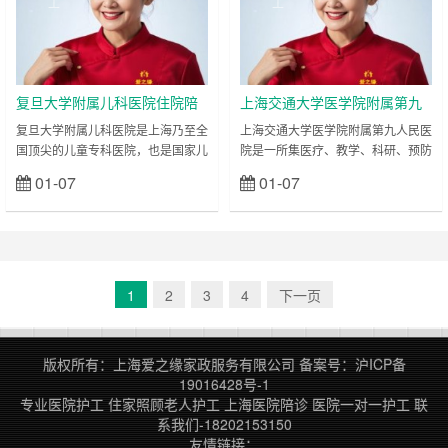
工
工
高强度的专业医疗护理，没有经验的
为您公开24小时住院陪护的真实收
子女白天要上班，晚上留下来陪护根
费标准，并教您如何避坑。 💡 紧急
本吃不消，甚至可能因为一次错误的
陪护直通车：如果您现在正急需护工
搀扶导致患者伤口裂开或管路脱落。
送到瑞金医院、中山医院、华山医
上海手术后住院没人……
院、新华医院等上……
复旦大学附属儿科医院住院陪
上海交通大学医学院附属第九
护陪诊-医院护工服务
人民医院住院陪护陪诊-医院护
复旦大学附属儿科医院是上海乃至全
上海交通大学医学院附属第九人民医
国顶尖的儿童专科医院，也是国家儿
院是一所集医疗、教学、科研、预防
工服务
童医学中心，在小儿内科、小儿外
于一体的大型综合性三甲医院，以口
01-07
01-07
立刻查看
立刻查看
科、罕见病诊治、新生儿重症监护等
腔科、眼科、整形外科为核心特色，
领域具备强大的医疗实力，承担着各
其中口腔科是国家临床重点专科，在
类儿童疾病的诊疗工作，尤其是疑难
口腔修复、口腔正畸、口腔颌面外科
重症儿童的救治任务。儿童患者由于
等领域处于国内领先水平；整形外科
年龄小、表达能力弱，且对医院环境
更是被誉为“中国整形外科的摇篮”，
易产生恐惧心理，护理工作不仅需要
在整形美容、畸形修复等方面享有国
1
2
3
4
下一页
专业的技能，更需要足够的耐心与爱
际声誉；眼科在白内障、青光眼、眼
心，其护理难度远高于成人患者。比
底病等诊治方面也具备强大的医疗实
如新生儿患者（尤其是早产儿、低体
力。每天，来自全国各地乃至海外的
版权所有：上海爱之缘家政服务有限公司
备案号：
沪ICP备
重儿）的喂养、黄……
患者慕名而来……
19016428号-1
专业医院护工
住家照顾老人护工
上海医院陪诊
医院一对一护工
联
系我们-18202153150
友情链接：