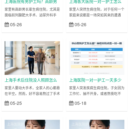
上海医院有男护工吗？高龄男
上海各大医院一对一护工怎么
病人24小时住院陪护选择指南
请？瑞金/中山/华山24小时住院
家里有高龄男长辈生病住院，尤其是
家里人突然生病住院，对于任何一个
面临前列腺肥大手术、泌尿外科手
家庭来说都是一场突如其来的遭遇
陪护指南
术，或者是重度脑梗偏瘫、需要长期
战。尤其是住进上海瑞金医院、中山
05-26
05-26
立刻查看
立刻查看
插导尿管的阶段，做子女的在欣慰老
医院、华山医院等全国知名的三甲医
人生病得到治疗的同时，往往也会遭
院，这里每天人满为患。子女不仅要
遇一个非常尴尬且棘手的难题。 老
跑繁琐的检查、和医生沟通病情，还
父亲的自尊心和隐私观念极强，在病
要面临高强度的夜间陪护，几天下来
上海医院护
上海医院护
床上非常排斥女性陪护人员帮其翻身
整个人就会累瘫。 这时候，请一个
工
工
擦洗、更换尿布、或者整理导尿管，
专业的上海医院一对一护工成了很多
甚至因为害羞而强行憋尿憋便，导致
家庭的刚需。然而，很多第一次经历
病情加重；而家里的女儿、儿媳想要
家人住院的家属往往一头雾水：医院
搭手，又因为体力有限，根本抱不动
里物业推荐的一对多护工靠谱吗？如
150多斤、完全无……
果想请全天24小时……
上海手术后住院没人照顾怎么
上海医院一对一护工一天多少
办？24小时专业医院一对一护
钱？24小时住院陪护收费标准
家里人要动大手术，全家人的心都悬
家里人突发疾病生病住院，子女因为
在半空。然而，好不容易熬过了手术
工作忙、抽不开身，或者熬夜吃不
工特护
关，接踵而来的护理难题却让家属感
消，这时候找一个靠谱的上海医院一
05-25
05-18
立刻查看
立刻查看
到力不从心。手术后的前三天至关重
对一护工成了迫在眉睫的需求。但
要：各种输液滴注不能断人、身上插
是，很多家属最关心、也最迷茫的问
着各种引流管和导尿管、麻药劲过去
题就是：上海医院一对一护工多少钱
后患者疼得整夜睡不着、咳嗽咳不
一天？ 市场上有没有隐形消费？ 今
上海医院护
上海医院护
出、翻身怕拉扯伤口…… 面对这种
天，上海爱之缘家政服务有限公司就