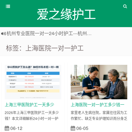
爱之缘护工
杭州专业医院一对一24小时护工---杭州爱之缘护工 18202153150
上海专业医院一对一24小时护工---爱之缘护工 18202153150
标签：上海医院一对一护工
上海住家一对一护工---上海爱之缘护工 18202153150
上海专业医院一对一24小时护工---上海爱之缘护工 18202153150
医院护工
上海病人陪
护
上海三甲医院护工一天多少
上海医院一对一护工多少钱一
钱？2026年最新收费标准和预
天？2026年靠谱陪护服务指南
2026年上海三甲医院护工一天多少
家里老人生病住院，家属往往因为工
钱？本文详细解析24小时一对一护
作繁忙、缺乏专业护理知识而分身乏
约指南
工、白班护工、夜班护工的最新收费
术。在上海，找一个靠谱的上海医院
06-12
06-05
立刻查看
立刻查看
标准，涵盖瑞金、华山、中山等各大
一对一护工服务成了很多家庭的燃眉