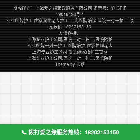
往会在附近护工公司找一个护工，提
版权所有：上海爱之缘家政服务有限公司
备案号：
沪ICP备
前挂号排队办就诊卡，让看病就医简
19016428号-1
单了不少。 首先我们科普一下中山
专业医院护工
住家照顾老人护工
上海医院陪诊
医院一对一护工
联
医院：上海中山医院一般指上海复旦
系我们-18202153150
大学附属中山医院。……
友情链接：
上海专业护工公司,医院一对一护工,医院陪护
专业医院一对一护工,医院陪护,住家护理老人
上海专业护工公司,爱之缘家政护工官网
上海专业护工公司,医院一对一护工,医院陪护
Theme by
云落
📞 拨打爱之缘服务热线：18202153150