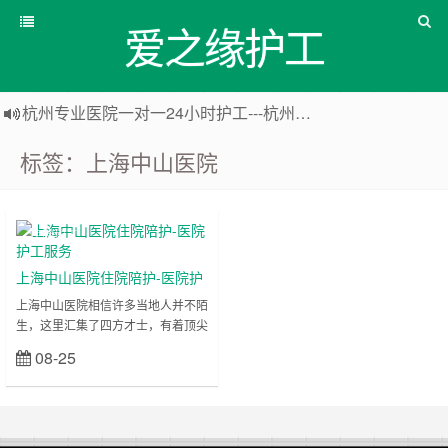
爱之缘护工
杭州专业医院一对一24小时护工---杭州爱之缘护工 18202153150
上海专业医院一对一24小时护工---爱之缘护工 18202153150
标签：上海中山医院
上海住家一对一护工---上海爱之缘护工 18202153150
上海专业医院一对一24小时护工---上海爱之缘护工 18202153150
医院护工
上海中山医院住院陪护-医院护
工服务
上海中山医院相信许多当地人并不陌
生，这里汇集了四方才士，有着顶尖
的医疗水平，吸引来八方病人。当
08-25
立刻查看
然，这里随时也是人满为患，或许这
也是大家吐槽的地方。不过这并不影
响来这里看病的人，在好的医疗水平
面前，即使受点麻烦也是值得的。还
是有很多聪明人喜欢走捷径，他们往