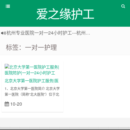
爱之缘护工
杭州专业医院一对一24小时护工---杭州爱之缘护工 18202153150
上海专业医院一对一24小时护工---爱之缘护工 18202153150
标签：一对一护理
上海住家一对一护工---上海爱之缘护工 18202153150
上海专业医院一对一24小时护工---上海爱之缘护工 18202153150
上海医院陪
诊
北京大学第一医院护工服务|医
院陪护|一对一24小时护工
1、北京大学第一医院简介 北京大学
第一医院（简称“北大医院”）位于北
京老皇城内，是距离中南海最近的医
10-20
立刻查看
院，是一所融医疗、教学、科研、预
防为一体的大型综合性三级甲等医
院。 医院创建于1915年，是我国最
早创办的国立医院，也是国内首批建
立的临床医学院之一。 近百年来，