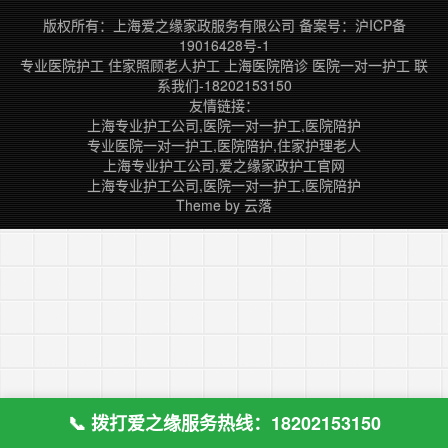
我院拥有着一批国内的首创专业学科
版权所有：上海爱之缘家政服务有限公司
备案号：
沪ICP备
以及在我国率先开展的诊疗技术，如
19016428号-1
国内首创小儿科（1940）、泌尿外
专业医院护工
住家照顾老人护工
上海医院陪诊
医院一对一护工
联
科（1946）、肾脏病专业
系我们-18202153150
（1950）、……
友情链接：
上海专业护工公司,医院一对一护工,医院陪护
专业医院一对一护工,医院陪护,住家护理老人
上海专业护工公司,爱之缘家政护工官网
上海专业护工公司,医院一对一护工,医院陪护
Theme by
云落
📞 拨打爱之缘服务热线：18202153150