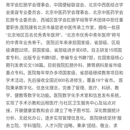
育学会肛肠学会理事会、中国便秘联谊会、北京中西医结合学
会美容专业委员会、北京中医药学会理事会、北京中医药学会
肛肠专业委员会、西城区医学会肛肠学组等学术团体中担任重
要职务;医院建有北京市基层老中医传承工作室，拥有一批获
“北京地区百名优秀青年医师”、“北京市优秀中青年医师”称号
的中青年业务骨干。 医院近年来承担国家级、省部级、区局
级课题22项，获国家级、省部级进步奖6项，自主研发15项国
家专利，出版专业书籍5部，参编专业书籍7部，在国家级核心
期刊发表论文138篇。目前我院肛肠外科、脾胃病科是省市级
重点专科。医院每年举办多项国家级、省部级继续教育项目和
学术活动，先后接收全国近800名进修生，覆盖19个省市。 医
院秉承数字化、信息化理念，完善了管理、医疗、科研、教
学、健教等数字化功能。医院数字化手术室和信息发布系统，
实现了手术示教和远程医疗;与社区卫生服务中心及站点对
接，开展健康宣教和会诊;建立了电子图书馆、深化数据统计
分析、无纸化办公，逐步实现管理信息化。 医院继续坚持“服
务立院、学科强院、人才兴院”战略，秉承“团结、敬业、求