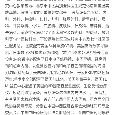
究中心教学基地、北京市中医类别全科医生规范化培训基层实
践基地，获得首都文明单位荣誉称号。 医院设有急诊科、内
科、外科、肿瘤科、妇科、儿科、肛肠外科、脾胃病科、眼
科、耳鼻喉科、骨科、口腔科、皮肤科、针灸科、麻醉科、治
未病科、感染性疾病科17个临床科室及超声科、检验科、放射
科等14个医技科室，下设德胜社区卫生服务中心及七个社区卫
生服务站。 医院配有美国64排螺旋CT机、美国高端数字胃肠
机、日本数字X线摄像系统(DR)、数字化图像处理系统等高新
设备;内窥镜中心配备了日本电子结肠镜、电子胃镜、经鼻胃
镜和超声内镜、以色列胶囊内镜和电子直乙镜和德国的海博
刀;超声科配备了美国GE高端彩色超声仪、丹麦BK腔内彩色超
声仪;手术室全部配置了德国灯床塔、美国能量平台、德国TE
M;盆底中心配备了美国的3D固态直肠测压仪、生物反馈治疗
仪、尿动力诊疗设备，医疗设备达到国内先进水平。 医院拥
有享受国家政府津贴，曾连任五届全国人大代表、第六届全国
政协委员老专家，分别在中国中西医结合学会大肠肛门病专业
委员会、中国中医药研究促进会肛肠分会、全国中医药高等教