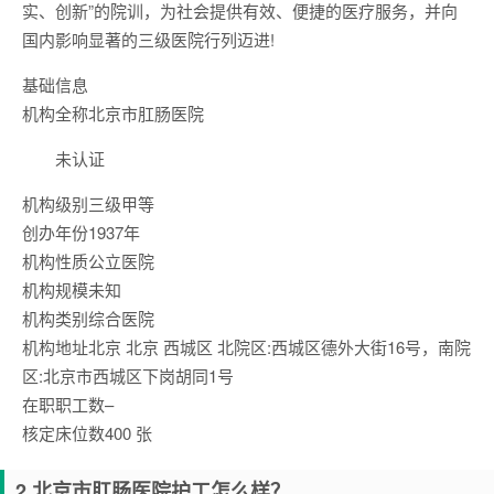
实、创新”的院训，为社会提供有效、便捷的医疗服务，并向
国内影响显著的三级医院行列迈进!
基础信息
机构全称
北京市肛肠医院
未认证
机构级别
三级甲等
创办年份
1937年
机构性质
公立医院
机构规模
未知
机构类别
综合医院
机构地址
北京 北京 西城区 北院区:西城区德外大街16号，南院
区:北京市西城区下岗胡同1号
在职职工数
–
核定床位数
400 张
2.北京市肛肠医院护工怎么样？