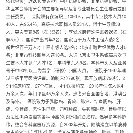
依托单位；近20位专家担任中国抗癌协会、北京抗癌协会、中
华医学会肿瘤分会的主要领导以及各专业委员会主任委员或副
主任委员。 全院现有在编职工1090人，其中专业技术人员10
40人，占95.4％，高级技术职称人员234人，博士生导师38
人，突贡专家8名（在职3名）；享受政府特殊津贴者26名（在
职5人）；国家杰出青年3名；国家百千万人才工程人选2名；
新世纪百千万人才工程市级人选3名；北京市跨世纪优秀人才5
名；北京市科技新星人选18名。入选北京市卫生系统高层次卫
生技术人才领军人才1名，学科带头人8名。学科带头人及业务
骨干中90％以上为留学（研修）归国人员。 医院于1997年通
过三级甲等医院评审。编制床位790张，现开放病床790张，2
9个临床科室，27个病区，14个医技科室。2013年住院人数4
万余人次，年门诊量45万余人次。患者来自全国各地、港澳台
及海外。 医院致力于乳腺癌、胃癌、肺癌、结直肠癌、肝
癌、食管癌、恶性淋巴瘤、妇科肿瘤、头颈部肿瘤、骨肿瘤以
及恶性黑色素瘤等各种肿瘤的诊断和综合治疗。倡导多学科协
作，整合各科室医疗资源，自2002年开始，陆续建立以单病种
为主的9个多学科协作组，尤其在消化系统肿瘤、肺癌、乳腺