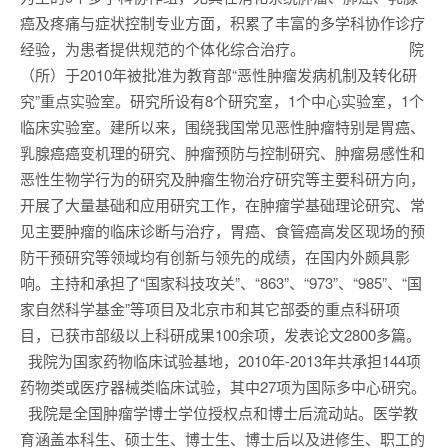
癌及疼痛与症状控制专业方面，积累了丰富的多学科协作诊疗
经验，为患者提供规范的个体化综合治疗。 院
（所）于2010年被批准为教育部“恶性肿瘤发病机制及转化研
究”重点实验室。研究所设有8个研究室，1个中心实验室，1个
临床实验室。建所以来，围绕我国常见恶性肿瘤特别是胃癌、
乳腺癌癌变机理的研究、肿瘤预防与控制研究、肿瘤易感性和
恶性生物学行为的研究及肿瘤生物治疗研究等主要科研方向，
开展了大量基础和应用研究工作，在肿瘤学基础理论研究、常
见主要肿瘤的临床诊断与治疗，胃癌、食管癌高发区现场的预
防干预研究等领域均有创新与领先的成绩，在国内外颇具影
响。主持和承担了“国家科技攻关”、“863”、“973”、“985”、“国
家自然科学基金”等项目及北京市和其它部委的重点科研项
目，已获市部级以上科研成果100余项，发表论文2800多篇。
我院为国家药物临床试验基地，2010年-2013年共承担144项
药物类或医疗器械类临床试验，其中27项为国际多中心研究。
我院是全国肿瘤学博士学位授权点和博士后流动站。医学教
育涵盖本科生、硕士生、博士生、博士后以及进修生、职工的