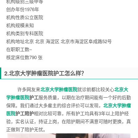
机构级别
三级甲等
创办年份
1976年
机构性质
公立医院
机构规模
未知
机构类别
专科医院
机构地址
北京 北京 海淀区 北京市海淀区阜成路52号
在职职工数
–
核定床位数
790 张
2.北京大学肿瘤医院护工怎么样？
许多网友来
北京大学肿瘤医院
就诊前都比较关心
北京大
学肿瘤医院
护工
服务质量，以期在治疗期间能有一个好的后勤
保障。我们通过大多雇主的综合评价可以发现，
北京大学肿瘤
医院
护工陪护
相对比较可靠，所有护工均具有3年以上陪护经
验，实名认证，持证上岗，在陪护期间不满意可随时更换，真
正做到了陪护无忧。