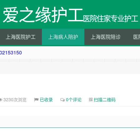
爱之缘护工
医院住家专业护工
上海医院护工
上海病人陪护
上海医院陪诊
医
50
202153150
202153150
153150
3230次浏览
已收录
0个评论
扫描二维码