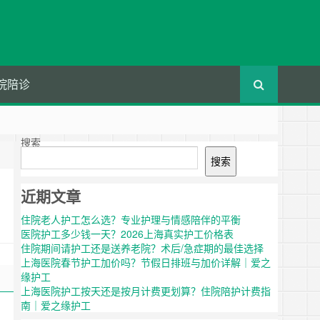
院陪诊
搜索
搜索
近期文章
住院老人护工怎么选？专业护理与情感陪伴的平衡
医院护工多少钱一天？2026上海真实护工价格表
住院期间请护工还是送养老院？术后/急症期的最佳选择
上海医院春节护工加价吗？节假日排班与加价详解｜爱之
缘护工
上海医院护工按天还是按月计费更划算？住院陪护计费指
南｜爱之缘护工