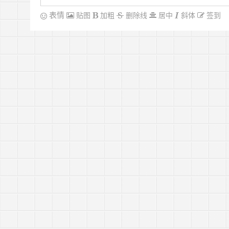
表情
贴图
加粗
删除线
居中
斜体
签到