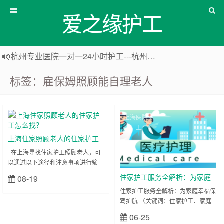
爱之缘护工
杭州专业医院一对一24小时护工---杭州爱之缘护工 18202153150
上海专业医院一对一24小时护工---爱之缘护工 18202153150
标签：雇保姆照顾能自理老人
上海住家一对一护工---上海爱之缘护工 18202153150
上海专业医院一对一24小时护工---上海爱之缘护工 18202153150
住家护工
上海医院护
工
上海住家照顾老人的住家护工
怎么找？
在上海寻找住家护工照顾老人，可
以通过以下途径和注意事项进行筛
选，确保找到专业、可靠且贴合需求
住家护工服务全解析：为家庭
08-19
立刻查看
的服务人员： 一、 寻找护工的渠道
幸福保驾护航
住家护工服务全解析：为家庭幸福保
1. 专业家政机构：选择正规、有资
驾护航 （关键词：住家护工、家庭
质的家政公司，如上海爱之缘家政
护理、上海家政、爱之缘家政、
等。这类机构通常对护工进行严格筛
06-25
立刻查看
18202153150） 随着老龄化社会的
选和培训，能提供背景审核、资质认