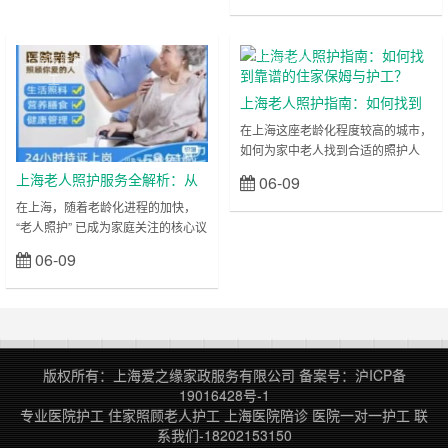
到来和家庭结构的转变，越来越多的
证及售后服务保障。 2. 在线平台：
家庭面临老人、病患或残障人士的长
利用家政服务类APP或网站，可在线
期护理需求。住家护工服务作为一项
查看护工简历、服务评价、资质证
上海医院护
上海医院护
专业化、人性化的解决方案，正成为
书，并支持线上预约和支付。 3……
工
工
现代家庭不可或缺的“安心守护者”。
上海老人照护指南：如何找到
本文将深度解析住家护工的核心价
靠谱的住家保姆与护工？
在上海这座老龄化程度较高的城市，
值、服务优势，并重点推荐上海地区
如何为家中老人找到合适的照护人
标杆品牌——上海爱之缘家政护工，
员，成为许多家庭的重要课题。从
电……
上海老人照护服务全解析：从
06-09
立刻查看
“高龄老人医疗护理” 到 “独居老人陪
需求匹配到专业选择
在上海，随着老龄化进程的加快，
护”，从 “住家保姆” 到 “24 小时护
“老人照护” 已成为家庭关注的核心议
工”，市场需求多元且迫切。本文结
题。无论是 “独居老人找保姆” 还是
合关键词中的核心需求，解析上海老
06-09
立刻查看
“失能老人护工”，亦或是 “住家照顾
人照护服务的要点，并推荐专业品牌
老人” 的需求，都需要专业、可靠的
助力家庭选择。 一、上海老人照护
服务支撑。本文结合关键词中的高频
的核心需求与服务类型 上海作为超
需求，为您梳理上海老人照护的服务
一线城市，老年照护呈现三大特征：
类型、选择要点及优质品牌推荐。
多元化照护场景 医院场景：住院
一、多维场景下的老人照护需求分类
陪……
版权所有：上海爱之缘家政服务有限公司
备案号：
沪ICP备
上海老人照护需求呈现显著的分层特
19016428号-1
征，可按以下维度细分： 按老人自
专业医院护工
住家照顾老人护工
上海医院陪诊
医院一对一护工
联
理能力划分 自理老人：侧重生活
系我们-18202153150
陪……