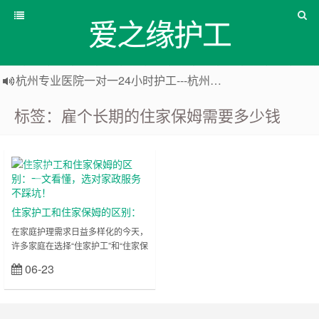
爱之缘护工
杭州专业医院一对一24小时护工---杭州爱之缘护工 18202153150
上海专业医院一对一24小时护工---爱之缘护工 18202153150
标签：雇个长期的住家保姆需要多少钱
上海住家一对一护工---上海爱之缘护工 18202153150
上海专业医院一对一24小时护工---上海爱之缘护工 18202153150
上海医院护
工
住家护工和住家保姆的区别：
一文看懂，选对家政服务不踩
在家庭护理需求日益多样化的今天，
许多家庭在选择“住家护工”和“住家保
坑！
姆”时常常陷入困惑：两者都住在家
06-23
立刻查看
里提供服务，究竟有何不同？价格差
异为何大？到底该选哪个更合适？本
文将为您深度解析两者的核心区别，
助您精准匹配需求，选对服务，不花