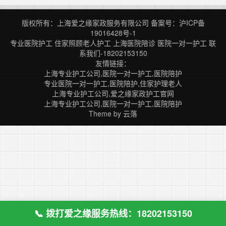
冤枉钱！ 一、核心定位：服务对象
与目标不同 住家保姆：以家庭日常
版权所有：上海爱之缘家政服务有限公司
备案号：
沪ICP备
管理与生活照料为核心，服务范围覆
19016428号-1
盖整个家庭，主要职责是维持家庭运
专业医院护工
住家照顾老人护工
上海医院陪诊
医院一对一护工
联
转，让家庭成员省心省力。 住
系我们-18202153150
家……
友情链接：
上海专业护工公司,医院一对一护工,医院陪护
专业医院一对一护工,医院陪护,住家护理老人
上海专业护工公司,爱之缘家政护工官网
上海专业护工公司,医院一对一护工,医院陪护
Theme by
云落
📞 拨打爱之缘服务热线：18202153150